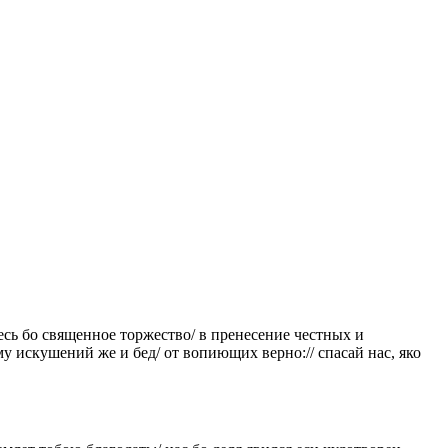
несь бо священное торжество/ в пренесение честных и
у искушений же и бед/ от вопиющих верно:// спасай нас, яко