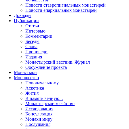
Новости ставропигиальных монастырей
Новости епархиальных монастырей
Доклады
Публикации
Статьи
Интервью
Комментарии
Беседы
Слова
Проповеди
Издания
Монастырский вестник. Журнал
Обсуждение проекта
Монастыри
Монашество
Новоначальному
Аскетика
Жития
В память вечную...
Монастырское хозяйство
Исследования
Консультация
Монахи миру
Послушания