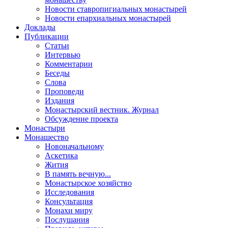
Новости ставропигиальных монастырей
Новости епархиальных монастырей
Доклады
Публикации
Статьи
Интервью
Комментарии
Беседы
Слова
Проповеди
Издания
Монастырский вестник. Журнал
Обсуждение проекта
Монастыри
Монашество
Новоначальному
Аскетика
Жития
В память вечную...
Монастырское хозяйство
Исследования
Консультация
Монахи миру
Послушания