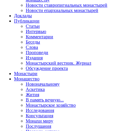
Новости ставропигиальных монастырей
Новости епархиальных монастырей
Доклады
Публикации
Статьи
Интервью
Комментарии
Беседы
Слова
Проповеди
Издания
Монастырский вестник. Журнал
Обсуждение проекта
Монастыри
Монашество
Новоначальному
Аскетика
Жития
В память вечную...
Монастырское хозяйство
Исследования
Консультация
Монахи миру
Послушания