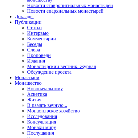
Новости ставропигиальных монастырей
Новости епархиальных монастырей
Доклады
Публикации
Статьи
Интервью
Комментарии
Беседы
Слова
Проповеди
Издания
Монастырский вестник. Журнал
Обсуждение проекта
Монастыри
Монашество
Новоначальному
Аскетика
Жития
В память вечную...
Монастырское хозяйство
Исследования
Консультация
Монахи миру
Послушания