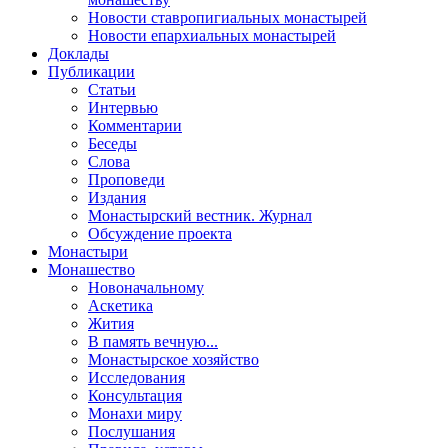
Новости ставропигиальных монастырей
Новости епархиальных монастырей
Доклады
Публикации
Статьи
Интервью
Комментарии
Беседы
Слова
Проповеди
Издания
Монастырский вестник. Журнал
Обсуждение проекта
Монастыри
Монашество
Новоначальному
Аскетика
Жития
В память вечную...
Монастырское хозяйство
Исследования
Консультация
Монахи миру
Послушания