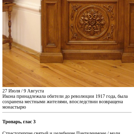
27 Июля / 9 Августа
Икона принадлежала обители до революции 1917 года, была
сохранена местными жителями, впоследствии возвращена
монастырю
Тропарь, глас 3
Страстотерпче святый и целебниче Пантелеимоне,/ моли