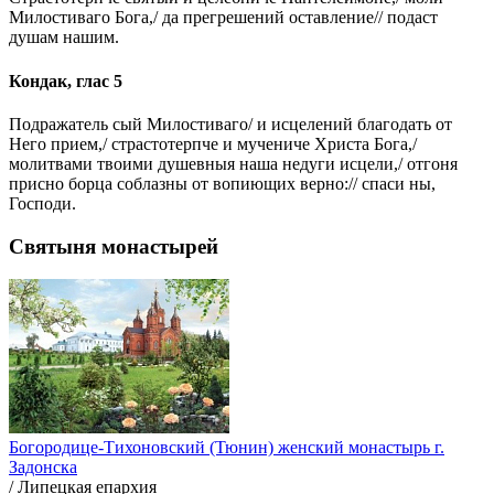
Милостиваго Бога,/ да прегрешений оставление// подаст
душам нашим.
Кондак, глас 5
Подражатель сый Милостиваго/ и исцелений благодать от
Него прием,/ страстотерпче и мучениче Христа Бога,/
молитвами твоими душевныя наша недуги исцели,/ отгоня
присно борца соблазны от вопиющих верно:// спаси ны,
Господи.
Святыня монастырей
Богородице-Тихоновский (Тюнин) женский монастырь г.
Задонска
/ Липецкая епархия