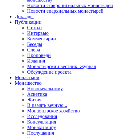
Новости ставропигиальных монастырей
Новости епархиальных монастырей
Доклады
Публикации
Статьи
Интервью
Комментарии
Беседы
Слова
Проповеди
Издания
Монастырский вестник. Журнал
Обсуждение проекта
Монастыри
Монашество
Новоначальному
Аскетика
Жития
В память вечную...
Монастырское хозяйство
Исследования
Консультация
Монахи миру
Послушания