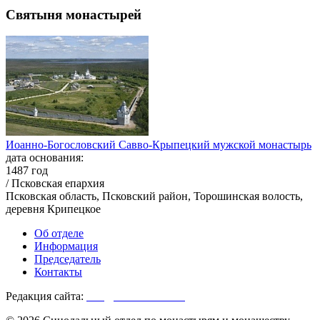
Святыня монастырей
Иоанно-Богословский Савво-Крыпецкий мужской монастырь
дата основания:
1487 год
/ Псковская епархия
Псковская область, Псковский район, Торошинская волость,
деревня Крипецкое
Об отделе
Информация
Председатель
Контакты
Редакция сайта:
info@monasterium.ru