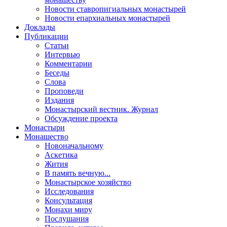
Новости ставропигиальных монастырей
Новости епархиальных монастырей
Доклады
Публикации
Статьи
Интервью
Комментарии
Беседы
Слова
Проповеди
Издания
Монастырский вестник. Журнал
Обсуждение проекта
Монастыри
Монашество
Новоначальному
Аскетика
Жития
В память вечную...
Монастырское хозяйство
Исследования
Консультация
Монахи миру
Послушания