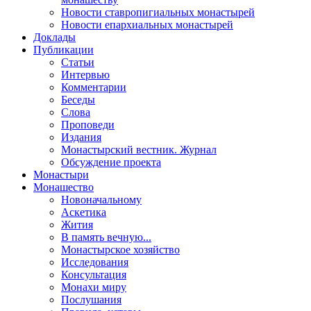
Новости ставропигиальных монастырей
Новости епархиальных монастырей
Доклады
Публикации
Статьи
Интервью
Комментарии
Беседы
Слова
Проповеди
Издания
Монастырский вестник. Журнал
Обсуждение проекта
Монастыри
Монашество
Новоначальному
Аскетика
Жития
В память вечную...
Монастырское хозяйство
Исследования
Консультация
Монахи миру
Послушания