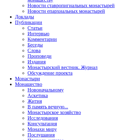
Новости ставропигиальных монастырей
Новости епархиальных монастырей
Доклады
Публикации
Статьи
Интервью
Комментарии
Беседы
Слова
Проповеди
Издания
Монастырский вестник. Журнал
Обсуждение проекта
Монастыри
Монашество
Новоначальному
Аскетика
Жития
В память вечную...
Монастырское хозяйство
Исследования
Консультация
Монахи миру
Послушания