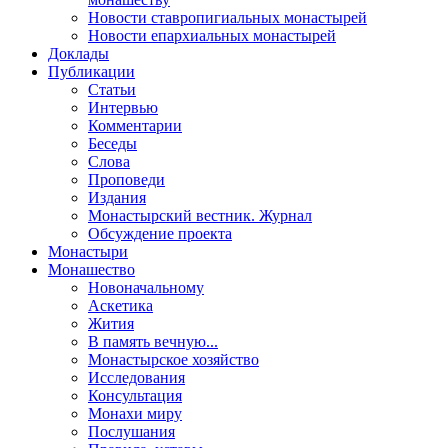
Новости ставропигиальных монастырей
Новости епархиальных монастырей
Доклады
Публикации
Статьи
Интервью
Комментарии
Беседы
Слова
Проповеди
Издания
Монастырский вестник. Журнал
Обсуждение проекта
Монастыри
Монашество
Новоначальному
Аскетика
Жития
В память вечную...
Монастырское хозяйство
Исследования
Консультация
Монахи миру
Послушания