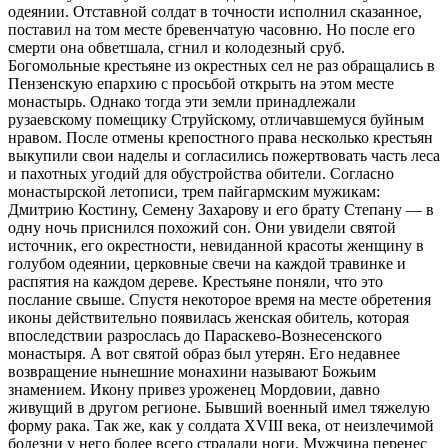
одеянии. Отставной солдат в точности исполнил сказанное,
поставил на том месте бревенчатую часовню. Но после его
смерти она обветшала, сгнил и колодезный сруб.
Богомольные крестьяне из окрестных сел не раз обращались в
Пензенскую епархию с просьбой открыть на этом месте
монастырь. Однако тогда эти земли принадлежали
рузаевскому помещику Струйскому, отличавшемуся буйным
нравом. После отмены крепостного права несколько крестьян
выкупили свои наделы и согласились пожертвовать часть леса
и пахотных угодий для обустройства обители. Согласно
монастырской летописи, трем пайгармским мужикам:
Дмитрию Костину, Семену Захарову и его брату Степану — в
одну ночь приснился похожий сон. Они увидели святой
источник, его окрестности, невиданной красоты женщину в
голубом одеянии, церковные свечи на каждой травинке и
распятия на каждом дереве. Крестьяне поняли, что это
послание свыше. Спустя некоторое время на месте обретения
иконы действительно появилась женская обитель, которая
впоследствии разрослась до Параскево-Вознесенского
монастыря. А вот святой образ был утерян. Его недавнее
возвращение нынешние монахини называют Божьим
знамением. Икону привез уроженец Мордовии, давно
живущий в другом регионе. Бывший военный имел тяжелую
форму рака. Так же, как у солдата XVIII века, от неизлечимой
болезни у него более всего страдали ноги. Мужчина перенес