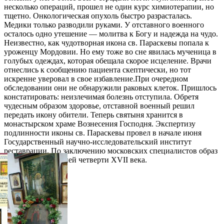
несколько операций, прошел не один курс химиотерапии, но
тщетно. Онкологическая опухоль быстро разрасталась.
Медики только разводили руками. У отставного военного
осталось одно утешение — молитва к Богу и надежда на чудо.
Неизвестно, как чудотворная икона св. Параскевы попала к
уроженцу Мордовии. Но ему тоже во сне явилась мученица в
голубых одеждах, которая обещала скорое исцеление. Врачи
отнеслись к сообщению пациента скептически, но тот
искренне уверовал в свое избавление.При очередном
обследовании они не обнаружили раковых клеток. Пришлось
констатировать: неизлечимая болезнь отступила. Обретя
чудесным образом здоровье, отставной военный решил
передать икону обители. Теперь святыня хранится в
монастырском храме Вознесения Господня. Экспертизу
подлинности иконы св. Параскевы провел в начале июня
Государственный научно-исследовательский институт
реставрации. По заключению московских специалистов образ
написан в последней четверти XVII века.
Галерея