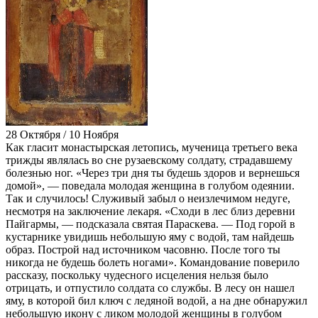
28 Октября / 10 Ноября
Как гласит монастырская летопись, мученица третьего века
трижды являлась во сне рузаевскому солдату, страдавшему
болезнью ног. «Через три дня ты будешь здоров и вернешься
домой», — поведала молодая женщина в голубом одеянии.
Так и случилось! Служивый забыл о неизлечимом недуге,
несмотря на заключение лекаря. «Сходи в лес близ деревни
Пайгармы, — подсказала святая Параскева. — Под горой в
кустарнике увидишь небольшую яму с водой, там найдешь
образ. Построй над источником часовню. После того ты
никогда не будешь болеть ногами». Командование поверило
рассказу, поскольку чудесного исцеления нельзя было
отрицать, и отпустило солдата со службы. В лесу он нашел
яму, в которой бил ключ с ледяной водой, а на дне обнаружил
небольшую икону с ликом молодой женщины в голубом