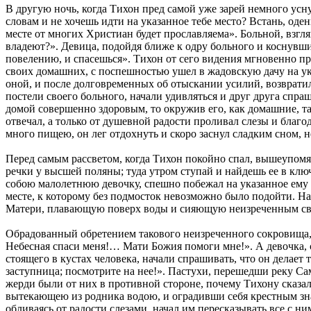
В другую ночь, когда Тихон пред самой уже зарей немного усну
словам и не хочешь идти на указанное тебе место? Встань, од
месте от многих Христиан будет прославляема». Больной, взглян
владеют?». Девица, подойдя ближе к одру больного и коснувшис
повелению, и спасешься». Тихон от сего видения мгновенно про
своих домашних, с поспешностью ушел в жадовскую дачу на указ
оной, и после долговременных об отыскании усилий, возврати
постели своего больного, начали удивляться и друг друга спра
домой совершенно здоровым, то окружив его, как домашние, та
отвечал, а только от душевной радости проливал слезы и благ
много пищею, он лег отдохнуть и скоро заснул сладким сном, 
Перед самым рассветом, когда Тихон покойно спал, вышеупомян
речки у высшей поляны; туда утром ступай и найдешь ее в ключ
собою малолетнюю девочку, спешно побежал на указанное ему м
месте, к которому без подмосток невозможно было подойти. Н
Матери, плавающую поверх воды и сияющую неизреченным св
Обрадованный обретением такового неизреченного сокровища, Т
Небесная спаси меня!… Мати Божия помоги мне!». А девочка, ст
стоящего в кустах человека, начали спрашивать, что он делает 
заступница; посмотрите на нее!». Пастухи, перешедши реку Са
жерди были от них в противной стороне, почему Тихону сказали
вытекающею из родника водою, и оградивши себя крестным знам
обливаясь от радости слезами, начал им пересказывать все с ни