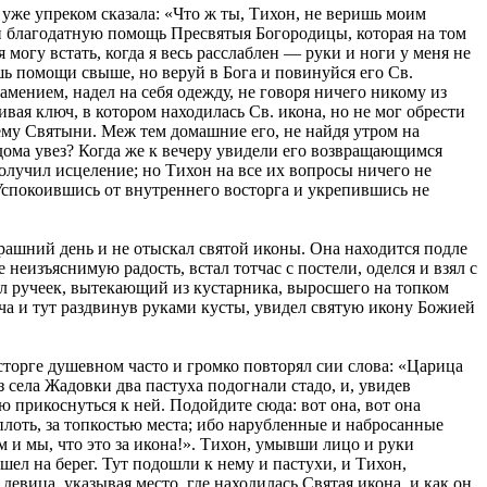
 уже упреком сказала: «Что ж ты, Тихон, не веришь моим
 и благодатную помощь Пресвятыя Богородицы, которая на том
 могу встать, когда я весь расслаблен — руки и ноги у меня не
ешь помощи свыше, но веруй в Бога и повинуйся его Св.
амением, надел на себя одежду, не говоря ничего никому из
вая ключ, в котором находилась Св. икона, но не мог обрести
ему Святыни. Меж тем домашние его, не найдя утром на
 дома увез? Когда же к вечеру увидели его возвращающимся
получил исцеление; но Тихон на все их вопросы ничего не
 Успокоившись от внутреннего восторга и укрепившись не
ерашний день и не отыскал святой иконы. Она находится подле
еизъяснимую радость, встал тотчас с постели, оделся и взял с
ил ручеек, вытекающий из кустарника, выросшего на топком
ча и тут раздвинув руками кусты, увидел святую икону Божией
осторге душевном часто и громко повторял сии слова: «Царица
з села Жадовки два пастуха подогнали стадо, и, увидев
ю прикоснуться к ней. Подойдите сюда: вот она, вот она
плоть, за топкостью места; ибо нарубленные и набросанные
м и мы, что это за икона!». Тихон, умывши лицо и руки
ел на берег. Тут подошли к нему и пастухи, и Тихон,
девица, указывая место, где находилась Святая икона, и как он