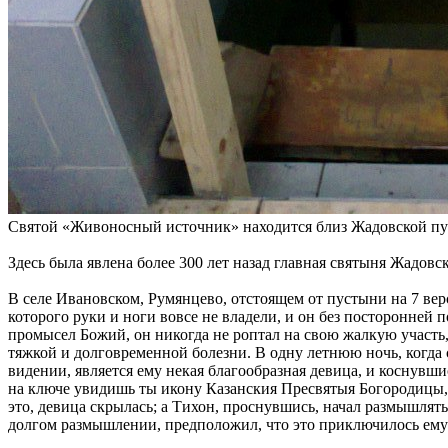
Святой «Живоносный источник» находится близ Жадовской пуст
Здесь была явлена более 300 лет назад главная святыня Жадов
В селе Ивановском, Румянцево, отстоящем от пустыни на 7 вер
которого руки и ноги вовсе не владели, и он без посторонней
промысел Божий, он никогда не роптал на свою жалкую участь,
тяжкой и долговременной болезни. В одну летнюю ночь, когда 
видении, является ему некая благообразная девица, и коснувши
на ключе увидишь ты икону Казанския Пресвятыя Богородицы, 
это, девица скрылась; а Тихон, проснувшись, начал размышлять 
долгом размышлении, предположил, что это приключилось ему 