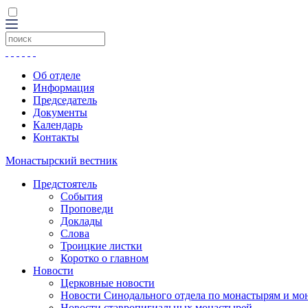
Об отделе
Информация
Председатель
Документы
Календарь
Контакты
Монастырский вестник
Предстоятель
События
Проповеди
Доклады
Слова
Троицкие листки
Коротко о главном
Новости
Церковные новости
Новости Синодального отдела по монастырям и мо
Новости ставропигиальных монастырей