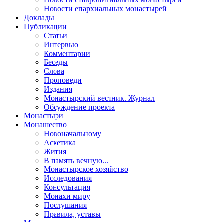
Новости епархиальных монастырей
Доклады
Публикации
Статьи
Интервью
Комментарии
Беседы
Слова
Проповеди
Издания
Монастырский вестник. Журнал
Обсуждение проекта
Монастыри
Монашество
Новоначальному
Аскетика
Жития
В память вечную...
Монастырское хозяйство
Исследования
Консультация
Монахи миру
Послушания
Правила, уставы