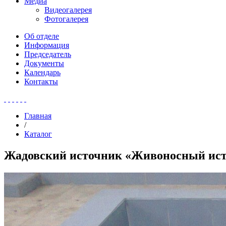
Медиа
Видеогалерея
Фотогалерея
Об отделе
Информация
Председатель
Документы
Календарь
Контакты
Главная
/
Каталог
Жадовский источник «Живоносный ис