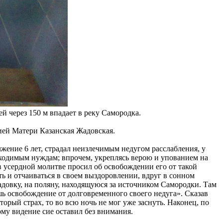
 через 150 м впадает в реку Самородка.
жией Матери Казанская Жадовская.
жение 6 лет, страдал неизлечимым недугом расслабления, у
обходимым нуждам; впрочем, укреплясь верою и упованием на
в усердной молитве просил об освобождении его от такой
ть и отчаиваться в своем выздоровлении, вдруг в сонном
Жадовку, на поляну, находящуюся за источником Самородки. Там
ь освобождение от долговременного своего недуга». Сказав
торый страх, то во всю ночь не мог уже заснуть. Наконец, по
му видение сие оставил без внимания.