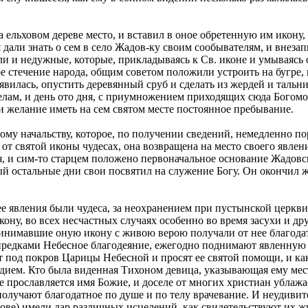
 ельховом дереве место, и вставил в оное обретенную им икону,
 дали знать о сем в село Жадов-ку своим сообывателям, и внеза
ли и недужные, которые, прикладываясь к Св. иконе и умываясь
е стечение народа, общим советом положили устроить на бугре,
вилась, опустить деревянный сруб и сделать из жердей и тальни
селам, и день ото дня, с приумножением приходящих сюда Богом
ли желание иметь на сем святом месте постоянное пребывание.
му начальству, которое, по получении сведений, немедленно по
х от святой иконы чудесах, она возвращена на место своего явл
я, и сим-то старцем положено первоначальное основание Жадовс
 остальные дни свои посвятил на служение Богу. Он окончил жи
 ее явления были чудеса, за неохранением при пустынской церкв
кону, во всех несчастных случаях особенно во время засухи и 
инимавшие оную икону с живою верою получали от нее благодат
 предками Небесное благодеяние, ежегодно поднимают явленную 
 под покров Царицы Небесной и просят ее святой помощи, и как
дием. Кто была виденная Тихоном девица, указывающая ему мест
селе прославляется имя Божие, и доселе от многих христиан убла
лучают благодатное по душе и по телу врачевание. И неудивите
олове) имели дар различных исцелений, как свидетельствуют их 