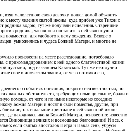
 и, взяв малолетнюю свою девочку, пошел домой объявить
пно к месту явления святой иконы, куда прибыл уже Тихон с
 от родника водою, тут же получали исцеления. Старейшие
 против родника, часовню и поставить в ней явленную и
ка подмостки, для удобного к нему хождения. Вскоре о
ольцев, умножились и чудеса Божией Матери, и многие не
ручило произвести на месте расследование, потребовало
ения, с прикомандированием к ней одного благочестивой жизни
кой пустыни, под названием Казанской. Тут же неотлучно
тие свое в иноческом звании, от чего потомки его,
и древнего о событиях описания, покрыто неизвестностью; по
других важных обстоятельств, требующих помощи свыше, брали и
ную помощь, от чего и по ныне некоторые из соседних
икону Божия Матери и носят в свои поместья, другие, при
 ближние, так и дальние христиане к сей явленной иконе
о, где находилась икона Божией Матери, неизвестно; известно
жается Виновница великих и всемощных благодеяний! И все, с
льно: если святых апостолов Петра и Павла сень, убрусы
жизнеописания; то, кольми паче святая икона Царицы Небесной