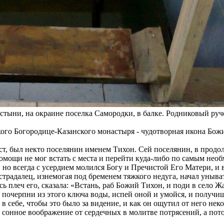
ыни, на окраине поселка Самородки, в балке. Родниковый ручей
ского Богородице-Казанского монастыря - чудотворная икона Бо
ст, был некто поселянин именем Тихон. Сей поселянин, в продол
 помощи не мог встать с места и перейти куда-либо по самым не
 но всегда с усердием молился Богу и Пречистой Его Матери, и 
страдалец, изнемогая под бременем тяжкого недуга, начал уныва
сь плеч его, сказала: «Встань, раб Божий Тихон, и поди в село 
почерпни из этого ключа воды, испей оной и умойся, и получиш
в себе, чтобы это было за видение, и как он ощутил от него неко
сонное воображение от сердечных в молитве потрясений, а пото