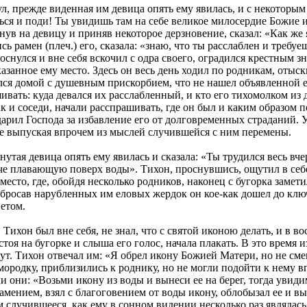
л, прежде виденная им девица опять ему явилась, и с некоторым
енься и поди! Ты увидишь там на себе великое милосердие Божие
ув на девицу и приняв некоторое дерзновение, сказал: «Как же я
ь рамен (плеч.) его, сказала: «знаю, что ты расслаблен и требу
снулся и вне себя вскочил с одра своего, оградился крестным зн
анное ему место. Здесь он весь день ходил по родникам, отыски
лся домой с душевным прискорбием, что не нашел объявленной 
шивать: куда девался их расслабленный, и кто его тихомолком из
к и соседи, начали расспрашивать, где он был и каким образом 
одарил Господа за избавление его от долговременных страданий.
не выпуская впрочем из мыслей случившейся с ним перемены.
утая девица опять ему явилась и сказала: «Ты трудился весь вч
е плавающую поверх воды». Тихон, проснувшись, ощутил в себе н
есто, где, обойдя несколько родников, наконец с бугорка замет
абросав нарубленных им еловых жердок он кое-как дошел до клю
етом.
ихон был вне себя, не знал, что с святой иконою делать, и в в
оя на бугорке и слыша его голос, начала плакать. В это время и
тут. Тихон отвечал им: «Я обрел икону Божией Матери, но не сме
мородку, приблизились к роднику, но не могли подойти к нему в
 они: «Возьми икону из воды и вынеси ее на берег, тогда увиди
ением, взял с благоговением от воды икону, облобызал ее и выш
м случившееся, как ему в сонном видении несколько раз являлась 