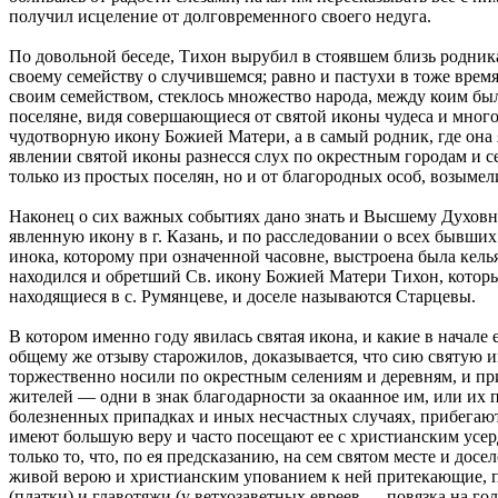
получил исцеление от долговременного своего недуга.
По довольной беседе, Тихон вырубил в стоявшем близь родника
своему семейству о случившемся; равно и пастухи в тоже время
своим семейством, стеклось множество народа, между коим бы
поселяне, видя совершающиеся от святой иконы чудеса и много
чудотворную икону Божией Матери, а в самый родник, где она я
явлении святой иконы разнесся слух по окрестным городам и 
только из простых поселян, но и от благородных особ, возыме
Наконец о сих важных событиях дано знать и Высшему Духовно
явленную икону в г. Казань, и по расследовании о всех бывши
инока, которому при означенной часовне, выстроена была кель
находился и обретший Св. икону Божией Матери Тихон, который
находящиеся в с. Румянцеве, и доселе называются Старцевы.
В котором именно году явилась святая икона, и какие в начале
общему же отзыву старожилов, доказывается, что сию святую и
торжественно носили по окрестным селениям и деревням, и пр
жителей — одни в знак благодарности за окаанное им, или их
болезненных припадках и иных несчастных случаях, прибегают
имеют большую веру и часто посещают ее с христианским усер
только то, что, по ея предсказанию, на сем святом месте и до
живой верою и христианским упованием к ней притекающие, по
(платки) и главотяжи (у ветхозаветных евреев — повязка на г