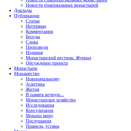
Новости епархиальных монастырей
Доклады
Публикации
Статьи
Интервью
Комментарии
Беседы
Слова
Проповеди
Издания
Монастырский вестник. Журнал
Обсуждение проекта
Монастыри
Монашество
Новоначальному
Аскетика
Жития
В память вечную...
Монастырское хозяйство
Исследования
Консультация
Монахи миру
Послушания
Правила, уставы