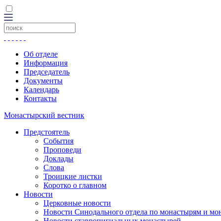
Об отделе
Информация
Председатель
Документы
Календарь
Контакты
Монастырский вестник
Предстоятель
События
Проповеди
Доклады
Слова
Троицкие листки
Коротко о главном
Новости
Церковные новости
Новости Синодального отдела по монастырям и мо
Новости ставропигиальных монастырей