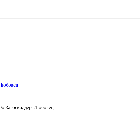
 Любовец
/о Загоска, дер. Любовец