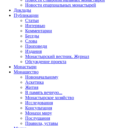
Новости епархиальных монастырей
Доклады
Публикации
Статьи
Интервью
Комментарии
Беседы
Слова
Проповеди
Издания
Монастырский вестник. Журнал
Обсуждение проекта
Монастыри
Монашество
Новоначальному
Аскетика
Жития
В память вечную...
Монастырское хозяйство
Исследования
Консультация
Монахи миру
Послушания
Правила, уставы