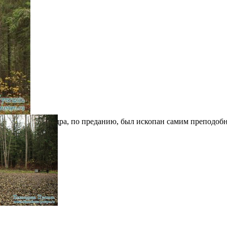
ик прп. Никандра, по преданию, был ископан самим преподобны