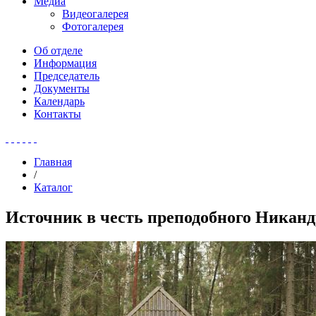
Медиа
Видеогалерея
Фотогалерея
Об отделе
Информация
Председатель
Документы
Календарь
Контакты
Главная
/
Каталог
Источник в честь преподобного Никанд