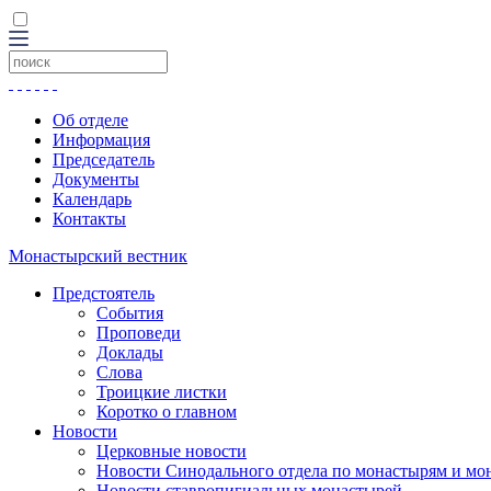
Об отделе
Информация
Председатель
Документы
Календарь
Контакты
Монастырский вестник
Предстоятель
События
Проповеди
Доклады
Слова
Троицкие листки
Коротко о главном
Новости
Церковные новости
Новости Синодального отдела по монастырям и мо
Новости ставропигиальных монастырей