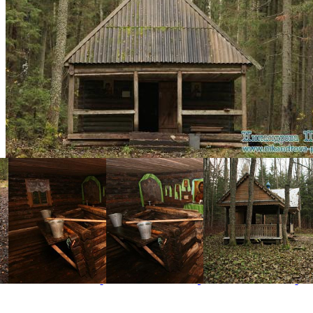
На юг от обители расположен Никандровский источник. Источн
Галерея