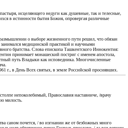
пастыря, исцеляющего недуги как душевные, так и телесные,
ихся в истинности бытия Божия, опровергая различные
 размышлении о выборе жизненного пути решил, что обязан
ль занимался медицинской практикой и научными
ковного братства. Слова епископа Ташкентского Иннокентия:
лентин принимает монашеский постриг с именем апостола,
крестный путь Владыки как исповедника. Многочисленные
ча.
 г., в День Всех святых, в земле Российской просиявших.
столпе непоколебимый, Православия наставниче, /врачу
ию милость.
ства саном почется, / во изгнании же от безбожных много
нных недр обретенное дивно Господь прослави, / да вси вернии