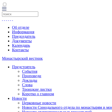
Об отделе
Информация
Председатель
Документы
Календарь
Контакты
Монастырский вестник
Предстоятель
События
Проповеди
Доклады
Слова
Троицкие листки
Коротко о главном
Новости
Церковные новости
Новости Синодального отдела по монастырям и мо
Новости ставропигиальных монастырей