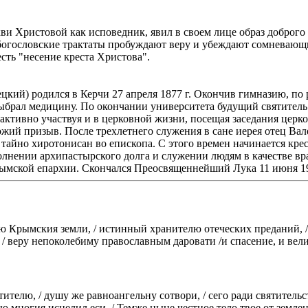
и Христовой как исповедник, явил в своем лице образ доброго 
 богословские трактаты пробуждают веру и убеждают сомневающ
сть "несение креста Христова".
кий) родился в Керчи 27 апреля 1877 г. Окончив гимназию, по
 выбрал медицину. По окончании университета будущий святите
, активно участвуя и в церковной жизни, посещая заседания цер
жий призыв. После трехлетнего служения в сане иерея отец Ва
ыл тайно хиротонисан во епископа. С этого времен начинается 
олнении архипастырского долга и служении людям в качестве вра
ымской епархии. Скончался Преосвященнейший Лука 11 июня 1961
ю Крымския земли, / истинный хранителю отеческих преданий, /
/ веру непоколебиму православным даровати /и спасение, и вел
тителю, / душу же равноангельну сотвори, / сего ради святитель
ю многия исцелил еси. / Темже ныне честное тело твое от земле