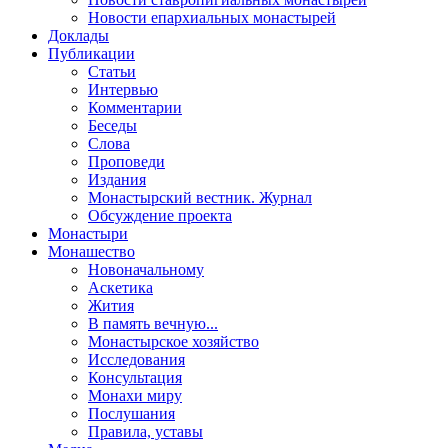
Новости епархиальных монастырей
Доклады
Публикации
Статьи
Интервью
Комментарии
Беседы
Слова
Проповеди
Издания
Монастырский вестник. Журнал
Обсуждение проекта
Монастыри
Монашество
Новоначальному
Аскетика
Жития
В память вечную...
Монастырское хозяйство
Исследования
Консультация
Монахи миру
Послушания
Правила, уставы