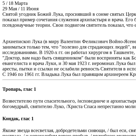
5 / 18 Марта
29 Мая / 11 Июня
Святой угодник Божий Лука, просиявший в сонме святых Церкв
показал пример сочетания служения архипастыря и врача. Его
псевдонаучные теории. Свои подвигом святитель показал, что е
Архиепископ Лука (в миру Валентин Феликсович Войно-Ясенец
заниматься только тем, что "полезно для страдающих людей",
исследованиями. В 1920-х гг. он работал хирургом в Ташкенте
"Доктор, вам надо быть священником" были восприняты как Бо
евангелиста и врача Луки, и 30 мая 1923 г. иеромонах Лука б
аресты, пытки и ссылки не ослабили ревность Святителя в исп
С 1946 по 1961 гг. Владыка Лука был правящим архииереем Кр
Тропарь, глас 1
Возвестителю пути спасительного, /исповедниче и архипастыр
богомудрый, святителю Луко, /Христа Спаса непрестанно моли 
Кондак, глас 1
Якоже звезда всесветлая, добродетельми сияющи, / был еси, свя
пострада, / и непоколебим верою пребыв, / врачебною мудрости