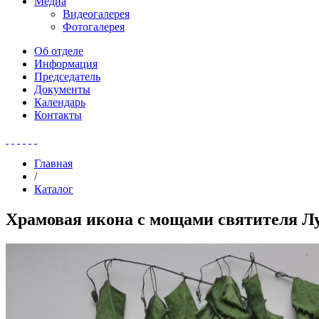
Медиа
Видеогалерея
Фотогалерея
Об отделе
Информация
Председатель
Документы
Календарь
Контакты
Главная
/
Каталог
Храмовая икона с мощами святителя Л