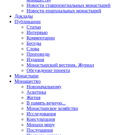
Новости ставропигиальных монастырей
Новости епархиальных монастырей
Доклады
Публикации
Статьи
Интервью
Комментарии
Беседы
Слова
Проповеди
Издания
Монастырский вестник. Журнал
Обсуждение проекта
Монастыри
Монашество
Новоначальному
Аскетика
Жития
В память вечную...
Монастырское хозяйство
Исследования
Консультация
Монахи миру
Послушания