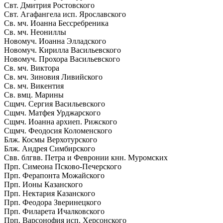
Свт. Дмитрия Ростовского
Свт. Агафангела исп. Ярославского
Св. мч. Иоанна Бессребреника
Св. мч. Неониллы
Новомуч. Иоанна Элладского
Новомуч. Кирилла Васильевского
Новомуч. Прохора Васильевского
Св. мч. Виктора
Св. мч. Зиновия Ливийского
Св. мч. Викентия
Св. вмц. Марины
Сщмч. Сергия Васильевского
Сщмч. Матфея Урджарского
Сщмч. Иоанна архиеп. Рижского
Сщмч. Феодосия Коломенского
Блж. Космы Верхотурского
Блж. Андрея Симбирского
Свв. блгвв. Петра и Февронии кнн. Муромских
Прп. Симеона Псково-Печерского
Прп. Ферапонта Можайского
Прп. Ионы Казанского
Прп. Нектария Казанского
Прп. Феодора Зверинецкого
Прп. Филарета Ичалковского
Прп. Варсонофия исп. Херсонского