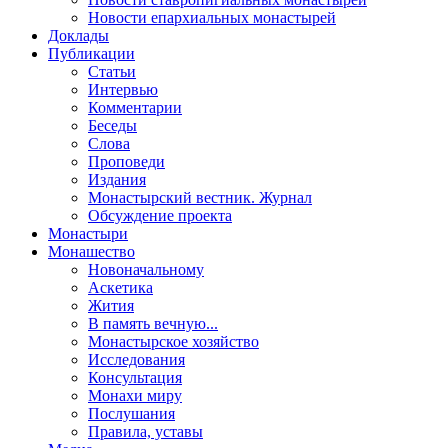
Новости епархиальных монастырей
Доклады
Публикации
Статьи
Интервью
Комментарии
Беседы
Слова
Проповеди
Издания
Монастырский вестник. Журнал
Обсуждение проекта
Монастыри
Монашество
Новоначальному
Аскетика
Жития
В память вечную...
Монастырское хозяйство
Исследования
Консультация
Монахи миру
Послушания
Правила, уставы