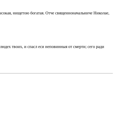
высокая, нищетою богатая. Отче священноначальниче Николае,
людех твоих, и спасл еси неповинныя от смерти; сего ради