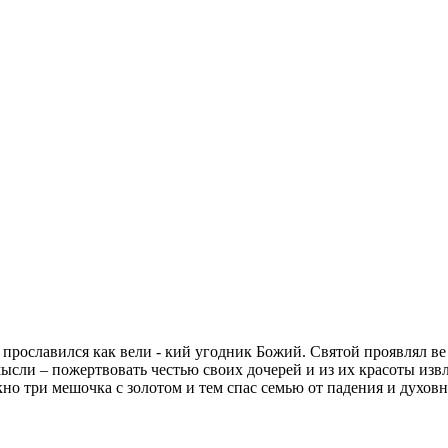
рославился как вели - кий угодник Божий. Святой проявлял ве 
ысли – пожертвовать честью своих дочерей и из их красоты извл
кно три мешочка с золотом и тем спас семью от падения и духовн