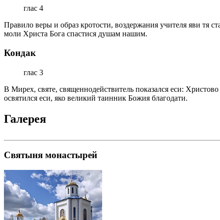
глас 4
Правило веры и образ кротости, воздержания учителя яви тя с
моли Христа Бога спастися душам нашим.
Кондак
глас 3
В Мирех, святе, священнодействитель показался еси: Христово
освятился еси, яко великий таинник Божия благодати.
Галерея
Святыня монастырей