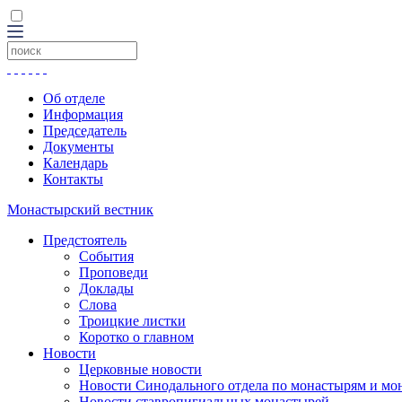
Об отделе
Информация
Председатель
Документы
Календарь
Контакты
Монастырский вестник
Предстоятель
События
Проповеди
Доклады
Слова
Троицкие листки
Коротко о главном
Новости
Церковные новости
Новости Синодального отдела по монастырям и мо
Новости ставропигиальных монастырей