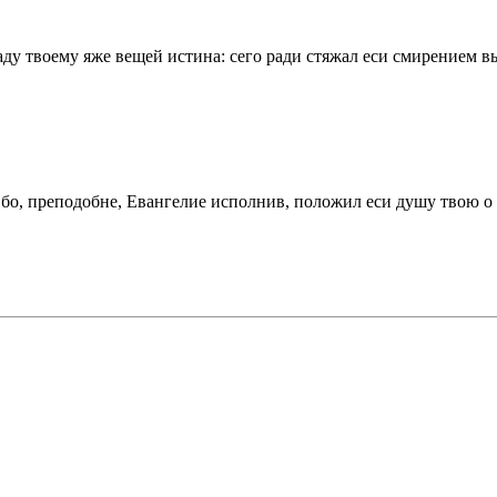
таду твоему яже вещей истина: сего ради стяжал еси смирением 
 бо, преподобне, Евангелие исполнив, положил еси душу твою о 