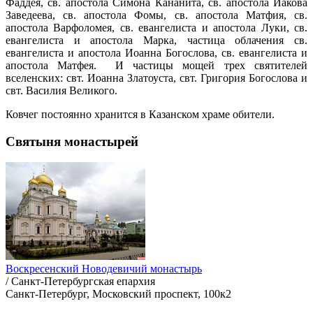
Фаддея, св. апостола Симона Кананита, св. апостола Иакова
Заведеева, св. апостола Фомы, св. апостола Матфия, св.
апостола Варфоломея, св. евангелиста и апостола Луки, св.
евангелиста и апостола Марка, частица облачения св.
евангелиста и апостола Иоанна Богослова, св. евангелиста и
апостола Матфея. И частицы мощей трех святителей
вселенских: свт. Иоанна Златоуста, свт. Григория Богослова и
свт. Василия Великого.
Ковчег постоянно хранится в Казанском храме обители.
Святыня монастырей
Воскресенский Новодевичий монастырь
/ Санкт-Петербургская епархия
Санкт-Петербург, Московский проспект, 100к2