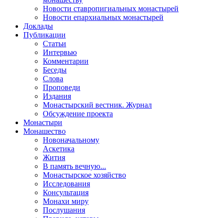
Новости ставропигиальных монастырей
Новости епархиальных монастырей
Доклады
Публикации
Статьи
Интервью
Комментарии
Беседы
Слова
Проповеди
Издания
Монастырский вестник. Журнал
Обсуждение проекта
Монастыри
Монашество
Новоначальному
Аскетика
Жития
В память вечную...
Монастырское хозяйство
Исследования
Консультация
Монахи миру
Послушания