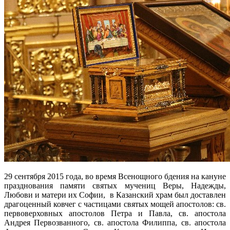
29 сентября 2015 года, во время Всенощного бдения на кануне
празднования памяти святых мучениц Веры, Надежды,
Любови и матери их Софии, в Казанский храм был доставлен
драгоценный ковчег с частицами святых мощей апостолов: св.
первоверховных апостолов Петра и Павла, св. апостола
Андрея Первозванного, св. апостола Филиппа, св. апостола