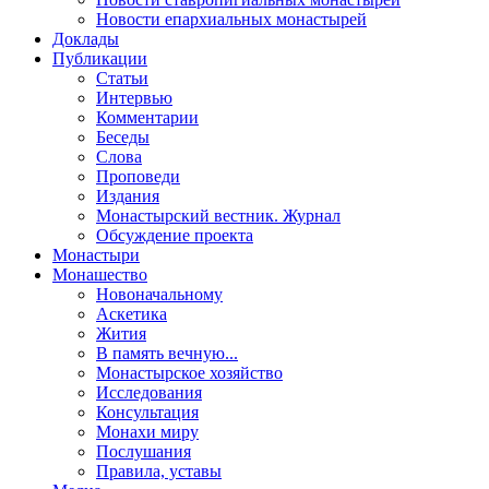
Новости епархиальных монастырей
Доклады
Публикации
Статьи
Интервью
Комментарии
Беседы
Слова
Проповеди
Издания
Монастырский вестник. Журнал
Обсуждение проекта
Монастыри
Монашество
Новоначальному
Аскетика
Жития
В память вечную...
Монастырское хозяйство
Исследования
Консультация
Монахи миру
Послушания
Правила, уставы