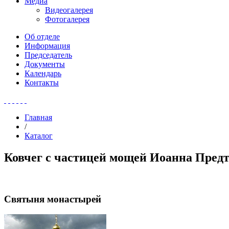
Медиа
Видеогалерея
Фотогалерея
Об отделе
Информация
Председатель
Документы
Календарь
Контакты
Главная
/
Каталог
Ковчег с частицей мощей Иоанна Пред
Святыня монастырей