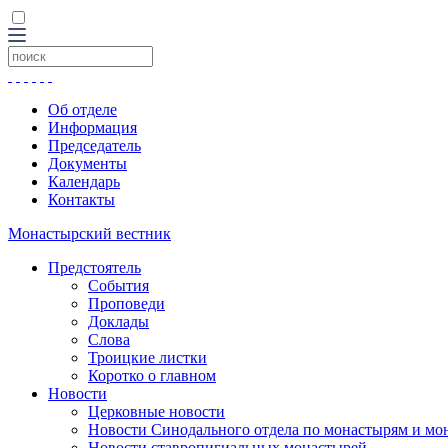
Об отделе
Информация
Председатель
Документы
Календарь
Контакты
Монастырский вестник
Предстоятель
События
Проповеди
Доклады
Слова
Троицкие листки
Коротко о главном
Новости
Церковные новости
Новости Синодального отдела по монастырям и мо
Новости ставропигиальных монастырей