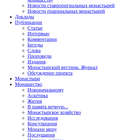
Новости ставропигиальных монастырей
Новости епархиальных монастырей
Доклады
Публикации
Статьи
Интервью
Комментарии
Беседы
Слова
Проповеди
Издания
Монастырский вестник. Журнал
Обсуждение проекта
Монастыри
Монашество
Новоначальному
Аскетика
Жития
В память вечную...
Монастырское хозяйство
Исследования
Консультация
Монахи миру
Послушания