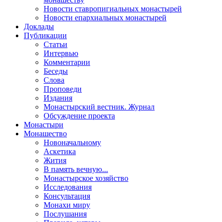
Новости ставропигиальных монастырей
Новости епархиальных монастырей
Доклады
Публикации
Статьи
Интервью
Комментарии
Беседы
Слова
Проповеди
Издания
Монастырский вестник. Журнал
Обсуждение проекта
Монастыри
Монашество
Новоначальному
Аскетика
Жития
В память вечную...
Монастырское хозяйство
Исследования
Консультация
Монахи миру
Послушания