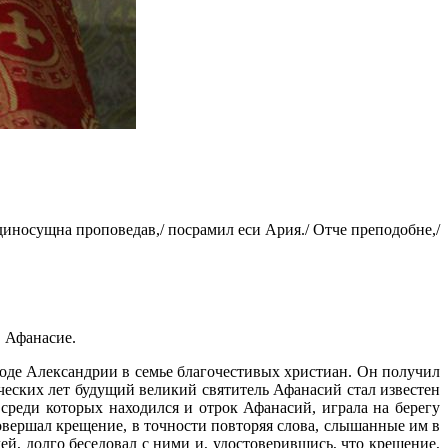
иносущна проповедав,/ посрамил еси Ария./ Отче преподобне,/
, Афанасие.
роде Александрии в семье благочестивых христиан. Он получил
еских лет будущий великий святитель Афанасий стал известен
среди которых находился и отрок Афанасий, играла на берегу
овершал крещение, в точности повторяя слова, слышанные им в
ей, долго беседовал с ними и, удостоверившись, что крещение,