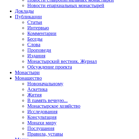
Новости епархиальных монастырей
Доклады
Публикации
Статьи
Интервью
Комментарии
Беседы
Слова
Проповеди
Издания
Монастырский вестник. Журнал
Обсуждение проекта
Монастыри
Монашество
Новоначальному
Аскетика
Жития
В память вечную...
Монастырское хозяйство
Исследования
Консультация
Монахи миру
Послушания
Правила, уставы