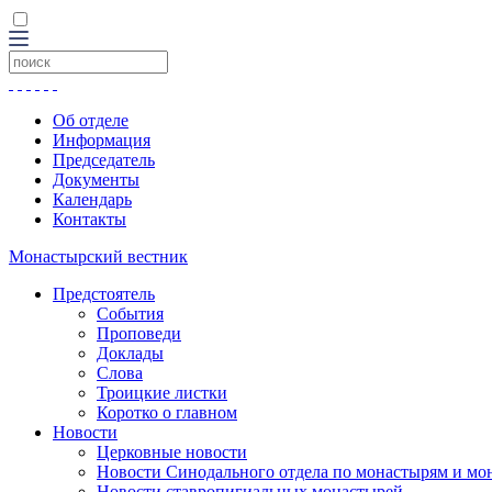
Об отделе
Информация
Председатель
Документы
Календарь
Контакты
Монастырский вестник
Предстоятель
События
Проповеди
Доклады
Слова
Троицкие листки
Коротко о главном
Новости
Церковные новости
Новости Синодального отдела по монастырям и мо
Новости ставропигиальных монастырей