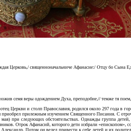
дая Церковь,/ священноначальниче Афанасие:/ Отцу бо Сына Ед
множив семя веры одождением Духа, преподобне,// темже тя поем
тец Церкви и столп Православия, родился около 297 года в го
ния приобрел прилежным изучением Священного Писания. С отроч
 мая) при следующих обстоятельствах. Однажды группа детей, 
чников
. Отрок Афанасий, которого дети избрали «епископом», с
 Александр. Потом он велел привести к себе детей и их родител