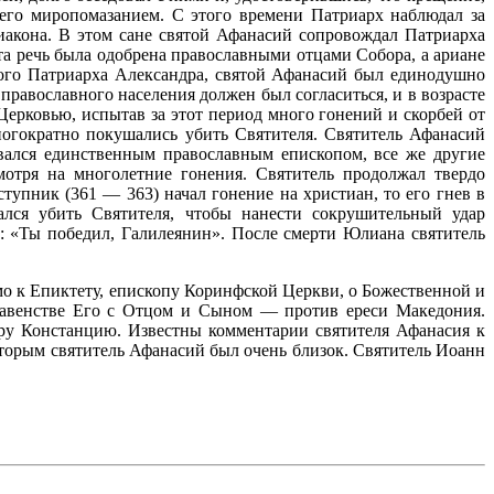
его миропомазанием. С этого времени Патриарх наблюдал за
иакона. В этом сане святой Афанасий сопровождал Патриарха
та речь была одобрена православными отцами Собора, а ариане
ого Патриарха Александра, святой Афанасий был единодушно
православного населения должен был согласиться, и в возрасте
Церковью, испытав за этот период много гонений и скорбей от
ногократно покушались убить Святителя. Святитель Афанасий
тавался единственным православным епископом, все же другие
отря на многолетние гонения. Святитель продолжал твердо
тупник (361 — 363) начал гонение на христиан, то его гнев в
ался убить Святителя, чтобы нанести сокрушительный удар
л: «Ты победил, Галилеянин». После смерти Юлиана святитель
мо к Епиктету, епископу Коринфской Церкви, о Божественной и
равенстве Его с Отцом и Сыном — против ереси Македония.
ору Констанцию. Известны комментарии святителя Афанасия к
торым святитель Афанасий был очень близок. Святитель Иоанн