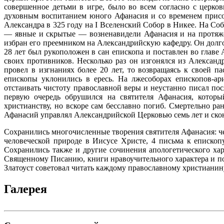
совершенное детьми в игре, было во всем согласно с церк
духовным воспитанием юного Афанасия и со временем присое
Александра в 325 году на I Вселенский Собор в Никее. На Со
— явные и скрытые — возненавидели Афанасия и на протяже
избран его преемником на Александрийскую кафедру. Он долго 
28 лет был рукоположен в сан епископа и поставлен во главе
своих противников. Несколько раз он изгонялся из Алексан
провел в изгнаниях более 20 лет, то возвращаясь к своей п
епископы уклонились в ересь. На лжесоборах
епископов-ар
отстаивать чистоту православной веры и неустанно писал пос
первую очередь обрушился на святителя Афанасия, которы
христианству, но вскоре сам бесславно погиб. Смертельно р
Афанасий управлял Александрийской Церковью семь лет и сконч
Сохранились многочисленные творения святителя Афанасия: че
человеческой природе в Иисусе Христе, 4 письма к еписко
Сохранились также и другие сочинения апологетического ха
Священному Писанию, книги нравоучительного характера и по
Златоуст советовал читать каждому православному христианин
Галерея