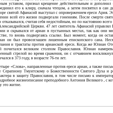
овным уставом, признал крещение действительным и дополнил 
динил его к клиру, сначала чтецом, а затем посвятил в сан д
боре святой Афанасий выступал с опровержением ереси Ария. Э
нии всей его жизни подвергали гонениям. После смерти свят
отказывался, считая себя недостойным, но по настоянию всего 
 Александрийской Церкви. 47 лет святитель Афанасий управлял 
дрии и скрывался от ариан в пустынных местах, так как они м
астве, то вновь подвергаясь ссылке. Был момент, когда он ос
иан
он был провозглашен лишенным епископского сана. Несм
лания и трактаты против арианской ереси. Когда же Юлиан Отс
й почитался великим столпом Православия. Юлиан намерев
аненный стрелой во время сражения, он с отчаянием воскликну
ался в 373 году, в возрасте
76-ти
лет.
тыре «Слова», направленные против ереси ариан, а также пись
пу Серапиону Тмуитскому о Божественности Святого Духа и 
рактера в защиту Православия, в том числе письмо к императ
дробное жизнеописание преподобного Антония Великого , с ко
у это житие.