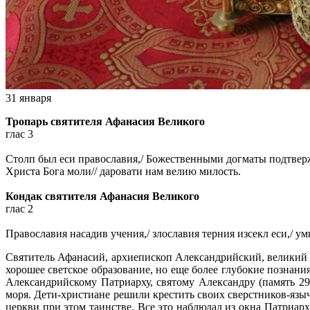
31 января
Тропарь святителя Афанасия Великого
глас 3
Столп был еси православия,/ Божественными догматы подтверж
Христа Бога моли// даровати нам велию милость.
Кондак святителя Афанасия Великого
глас 2
Православия насадив учения,/ злославия терния изсекл еси,/ у
Святитель Афанасий, архиепископ Александрийский, великий о
хорошее светское образование, но еще более глубокие позна
Александрийскому Патриарху, святому Александру (память 29
моря.
Дети-христиане
решили крестить своих
сверстников-язы
церкви при этом таинстве. Все это наблюдал из окна Патриарх