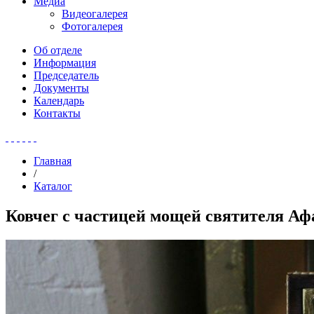
Медиа
Видеогалерея
Фотогалерея
Об отделе
Информация
Председатель
Документы
Календарь
Контакты
Главная
/
Каталог
Ковчег с частицей мощей святителя Аф