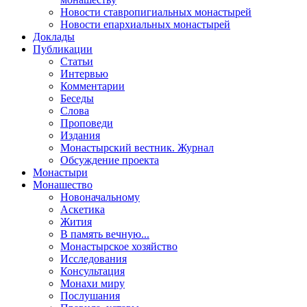
Новости ставропигиальных монастырей
Новости епархиальных монастырей
Доклады
Публикации
Статьи
Интервью
Комментарии
Беседы
Слова
Проповеди
Издания
Монастырский вестник. Журнал
Обсуждение проекта
Монастыри
Монашество
Новоначальному
Аскетика
Жития
В память вечную...
Монастырское хозяйство
Исследования
Консультация
Монахи миру
Послушания