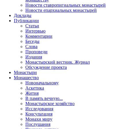
Новости ставропигиальных монастырей
Новости епархиальных монастырей
Доклады
Публикации
Статьи
Интервью
Комментарии
Беседы
Слова
Проповеди
Издания
Монастырский вестник. Журнал
Обсуждение проекта
Монастыри
Монашество
Новоначальному
Аскетика
Жития
В память вечную...
Монастырское хозяйство
Исследования
Консультация
Монахи миру
Послушания