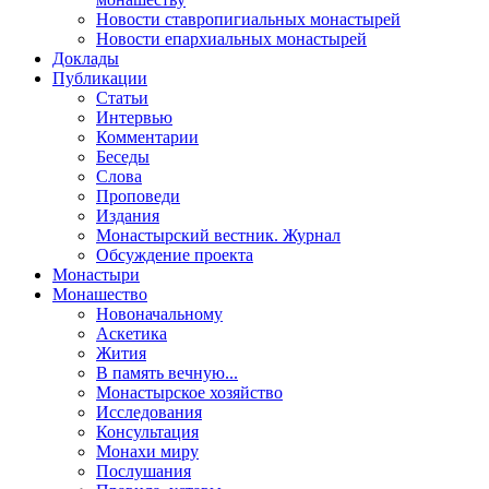
Новости ставропигиальных монастырей
Новости епархиальных монастырей
Доклады
Публикации
Статьи
Интервью
Комментарии
Беседы
Слова
Проповеди
Издания
Монастырский вестник. Журнал
Обсуждение проекта
Монастыри
Монашество
Новоначальному
Аскетика
Жития
В память вечную...
Монастырское хозяйство
Исследования
Консультация
Монахи миру
Послушания