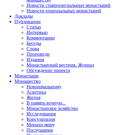
Новости ставропигиальных монастырей
Новости епархиальных монастырей
Доклады
Публикации
Статьи
Интервью
Комментарии
Беседы
Слова
Проповеди
Издания
Монастырский вестник. Журнал
Обсуждение проекта
Монастыри
Монашество
Новоначальному
Аскетика
Жития
В память вечную...
Монастырское хозяйство
Исследования
Консультация
Монахи миру
Послушания