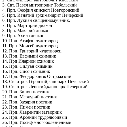
3. Свт. Павел митрополит Тобольский
4. Прп. Феофил епископ Новгородский
5. Прп. Игнатий архимандрит Печерский
6. Прп. Лукиан священномученик.
7. Прп. Мартирий диакон
8. Прп. Макарий диакон
9. Прп. Ахила диакон
10. Прп. Агафон чудотворец
11. Прп. Моисей чудотворец
12. Прп. Григорий чудотворец
13. Прп. Евфимий схимник
14. Прп Иларион схимник
15. Прп. Силуан схимник
16. Прп. Сисой схимник
17. Прп. Феодор князь Острожский
18. Св. отрок Геронтий,канонарх Печерский
19. Св. отрок Леонтий,канонарх Печерский
20. Прп. Зинон постник
21. Прп. Меркурий постник
22. Прп. Захария постник
23. Прп. Пимен постник
24. Прп. Лаврентий затворник
25. Прп. Арсений трудолюбивый
26. Прп. Иосиф многоболезненный