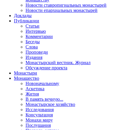
Новости ставропигиальных монастырей
Новости епархиальных монастырей
Доклады
Публикации
Статьи
Интервью
Комментарии
Беседы
Слова
Проповеди
Издания
Монастырский вестник. Журнал
Обсуждение проекта
Монастыри
Монашество
Новоначальному
Аскетика
Жития
В память вечную...
Монастырское хозяйство
Исследования
Консультация
Монахи миру
Послушания