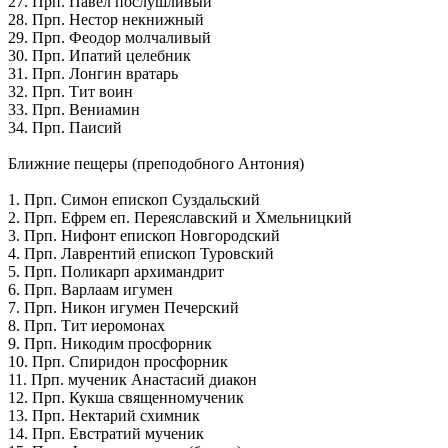
27. Прп. Павел послушливый
28. Прп. Нестор некнижный
29. Прп. Феодор молчаливый
30. Прп. Ипатий целебник
31. Прп. Лонгин вратарь
32. Прп. Тит воин
33. Прп. Вениамин
34. Прп. Паисий
Ближние пещеры (преподобного Антония)
1. Прп. Симон епископ Суздальский
2. Прп. Ефрем еп. Переяславский и Хмельницкий
3. Прп. Нифонт епископ Новгородский
4. Прп. Лаврентий епископ Туровский
5. Прп. Поликарп архимандрит
6. Прп. Варлаам игумен
7. Прп. Никон игумен Печерский
8. Прп. Тит иеромонах
9. Прп. Никодим просфорник
10. Прп. Спиридон просфорник
11. Прп. мученик Анастасий диакон
12. Прп. Кукша священномученик
13. Прп. Нектарий схимник
14. Прп. Евстратий мученик