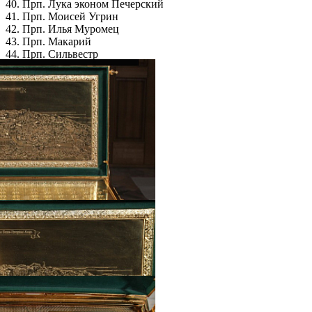
40. Прп. Лука эконом Печерский
41. Прп. Моисей Угрин
42. Прп. Илья Муромец
43. Прп. Макарий
44. Прп. Сильвестр
45. Прп. Анатолий
46. Прп. Исаия
47. Прп. Еразм
48. Прп. Иоанн
49. Прп. Феофил
Галерея