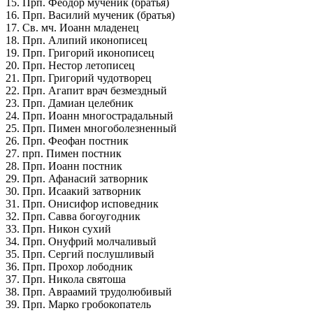
15. Прп. Феодор мученик (братья)
16. Прп. Василий мученик (братья)
17. Св. мч. Иоанн младенец
18. Прп. Алипий иконописец
19. Прп. Григорий иконописец
20. Прп. Нестор летописец
21. Прп. Григорий чудотворец
22. Прп. Агапит врач безмездный
23. Прп. Дамиан целебник
24. Прп. Иоанн многострадальный
25. Прп. Пимен многоболезненный
26. Прп. Феофан постник
27. прп. Пимен постник
28. Прп. Иоанн постник
29. Прп. Афанасий затворник
30. Прп. Исаакий затворник
31. Прп. Онисифор исповедник
32. Прп. Савва богоугодник
33. Прп. Никон сухий
34. Прп. Онуфрий молчаливый
35. Прп. Сергий послушливый
36. Прп. Прохор лободник
37. Прп. Никола святоша
38. Прп. Авраамий трудолюбивый
39. Прп. Марко гробокопатель