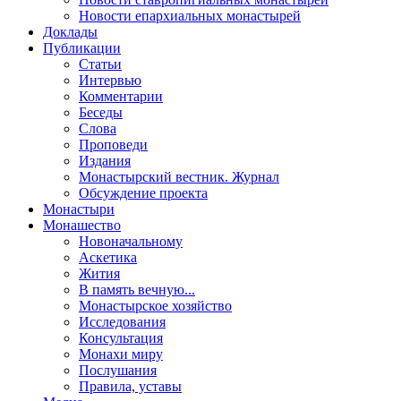
Новости епархиальных монастырей
Доклады
Публикации
Статьи
Интервью
Комментарии
Беседы
Слова
Проповеди
Издания
Монастырский вестник. Журнал
Обсуждение проекта
Монастыри
Монашество
Новоначальному
Аскетика
Жития
В память вечную...
Монастырское хозяйство
Исследования
Консультация
Монахи миру
Послушания
Правила, уставы