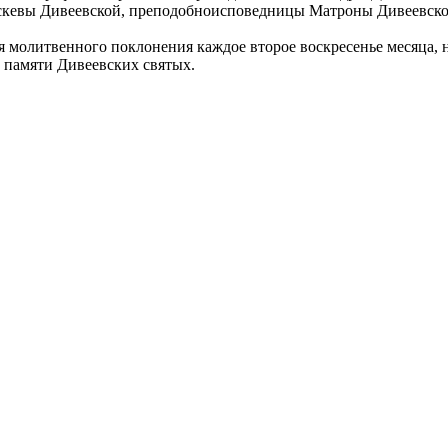
скевы Дивеевской, преподобноисповедницы Матроны Дивеевско
ля молитвенного поклонения каждое второе воскресенье месяца, 
 памяти Дивеевских святых.