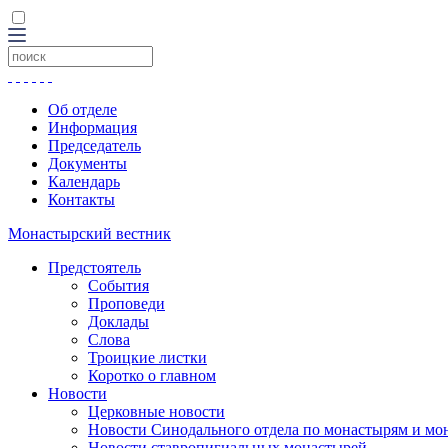
Об отделе
Информация
Председатель
Документы
Календарь
Контакты
Монастырский вестник
Предстоятель
События
Проповеди
Доклады
Слова
Троицкие листки
Коротко о главном
Новости
Церковные новости
Новости Синодального отдела по монастырям и мо
Новости ставропигиальных монастырей