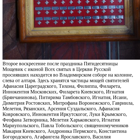
Второе воскресение после праздника Пятидесятницы
Мощевик с иконой Всех святых в Церкви Русской
просиявших находится во Владимирском соборе на колонне,
слева от алтаря. Здесь хранятся частицы мощей святителей
Афанасия Цареградского, Тихона, Филиппа, Филарета,
Иннокентия Московских, Филарета Киевского, Игнатия
(Брянчанинова), Питирима Тамбовского, Игнатия, Исаии,
Димитрия Ростовских, Митрофана Воронежского, Гавриила,
Мелетия, Рязанских, Арсения Суздальского, Афанасия
Ковровского, Иннокентия Иркутскогог, Луки Крымского,
Феофана Затворника, Мелетия Харьковского, Игнатия
Мариупольского, Павла Тобольского; священномучеников
Макария Киевского, Андроника Пермского, Константина
Богородского, Агафангела Ярославского, Василия