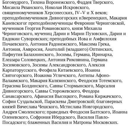
Богомудрого, Тихона Воронежского, Фаддея Тверского,
Мисаила Рязанского, Николая Искровского,
священномучеников Херсонесских, IV‒V и X веков;
преподобномучеников Дивногорских иЗверенецких, Макария
Каневскогог преподобномученицы Февронии Черниговской,
мучеников Георгия Романовского, князя Михаила
Черниговского, мучениц Дарии и Марии Пузовских, Дарии и
Евдокии Суворовских; преподобных Иова и Амфилохия
Почаевского, Антония Радонежского, Максима Грека,
Антония, Амвросия, Анатолий (младшего) Оптинских,
Пафнутия Балахнинского, Зосимы, Германа, Иринарха,
Елеазара Соловецких, Антония Римлянина, Германа
Зосимовского, Зосимы Александровского, Алексия
Карпаторусского, Феофила Китаевского, Иоанна
Святогорского, Иоакима Угличского, Антипы Афоно-
Валаамского, Макария Калязинского, Феодосия Тотемского,
Герасима Болдинского, Саввы Стормынского, Марсалия
Дивногорского, Саввы Сторожевского, Феодора
Санаксарского, Афанасия Высоцкого, Романа Киржачского,
Софии Суздальской, Параскевы Дмитровской; благоверных
князей Вячеслава Чешского, Мстислава Новгородского,
Андрея Смоленского; праведных Феодосия Балтского, Иоанна
Оленевского, Софрония Ибердского, Василия Павло-
Посадского; блаженных Василия и Матроны Московских.