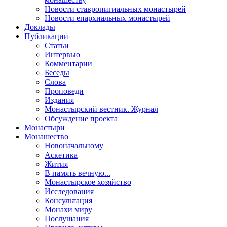
Новости ставропигиальных монастырей
Новости епархиальных монастырей
Доклады
Публикации
Статьи
Интервью
Комментарии
Беседы
Слова
Проповеди
Издания
Монастырский вестник. Журнал
Обсуждение проекта
Монастыри
Монашество
Новоначальному
Аскетика
Жития
В память вечную...
Монастырское хозяйство
Исследования
Консультация
Монахи миру
Послушания