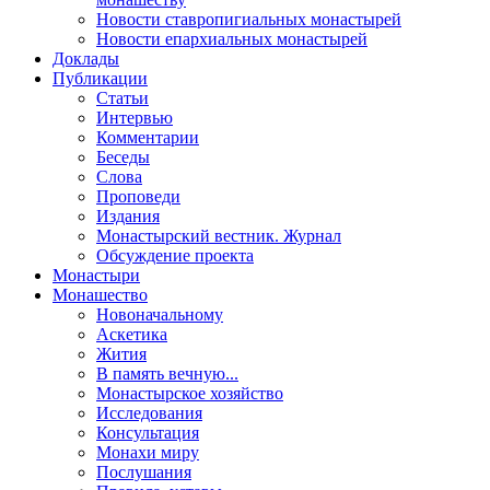
Новости ставропигиальных монастырей
Новости епархиальных монастырей
Доклады
Публикации
Статьи
Интервью
Комментарии
Беседы
Слова
Проповеди
Издания
Монастырский вестник. Журнал
Обсуждение проекта
Монастыри
Монашество
Новоначальному
Аскетика
Жития
В память вечную...
Монастырское хозяйство
Исследования
Консультация
Монахи миру
Послушания