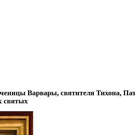
еницы Варвары, святителя Тихона, Патр
х святых