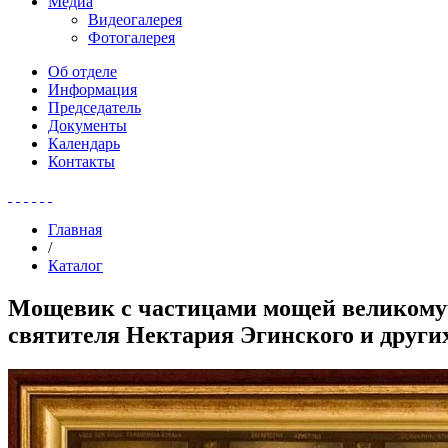
Медиа
Видеогалерея
Фотогалерея
Об отделе
Информация
Председатель
Документы
Календарь
Контакты
Главная
/
Каталог
Мощевик с частицами мощей великомуч
святителя Нектария Эгинского и други