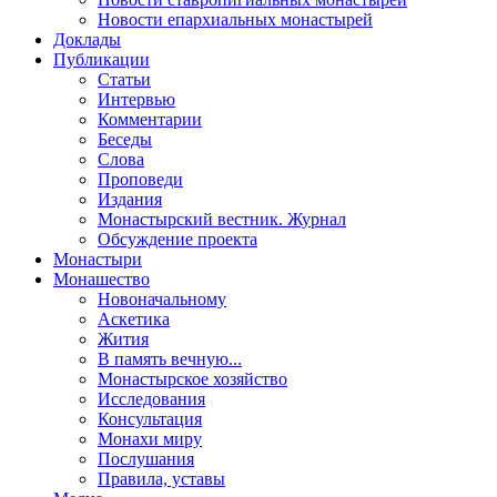
Новости епархиальных монастырей
Доклады
Публикации
Статьи
Интервью
Комментарии
Беседы
Слова
Проповеди
Издания
Монастырский вестник. Журнал
Обсуждение проекта
Монастыри
Монашество
Новоначальному
Аскетика
Жития
В память вечную...
Монастырское хозяйство
Исследования
Консультация
Монахи миру
Послушания
Правила, уставы