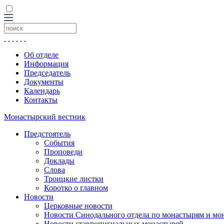
Об отделе
Информация
Председатель
Документы
Календарь
Контакты
Монастырский вестник
Предстоятель
События
Проповеди
Доклады
Слова
Троицкие листки
Коротко о главном
Новости
Церковные новости
Новости Синодального отдела по монастырям и мо
Новости ставропигиальных монастырей