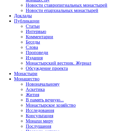
Новости ставропигиальных монастырей
Новости епархиальных монастырей
Доклады
Публикации
Статьи
Интервью
Комментарии
Беседы
Слова
Проповеди
Издания
Монастырский вестник. Журнал
Обсуждение проекта
Монастыри
Монашество
Новоначальному
Аскетика
Жития
В память вечную...
Монастырское хозяйство
Исследования
Консультация
Монахи миру
Послушания