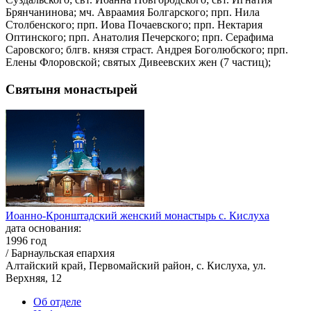
Брянчанинова; мч. Авраамия Болгарского; прп. Нила
Столбенского; прп. Иова Почаевского; прп. Нектария
Оптинского; прп. Анатолия Печерского; прп. Серафима
Саровского; блгв. князя страст. Андрея Боголюбского; прп.
Елены Флоровской; святых Дивеевских жен (7 частиц);
Святыня монастырей
Иоанно-Кронштадский женский монастырь с. Кислуха
дата основания:
1996 год
/ Барнаульская епархия
Алтайский край, Первомайский район, с. Кислуха, ул.
Верхняя, 12
Об отделе