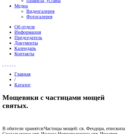
Правила, уставы
Медиа
Видеогалерея
Фотогалерея
Об отделе
Информация
Председатель
Документы
Календарь
Контакты
Главная
/
Каталог
Мощевики с частицами мощей
святых.
В обители хранятся:Частицы мощей: св. Феодора, епископа
Суздальского; свт. Иоанна Новгородского; свт. Игнатия