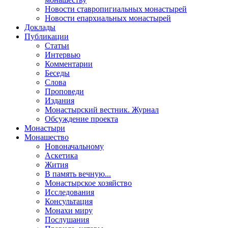
Новости ставропигиальных монастырей
Новости епархиальных монастырей
Доклады
Публикации
Статьи
Интервью
Комментарии
Беседы
Слова
Проповеди
Издания
Монастырский вестник. Журнал
Обсуждение проекта
Монастыри
Монашество
Новоначальному
Аскетика
Жития
В память вечную...
Монастырское хозяйство
Исследования
Консультация
Монахи миру
Послушания