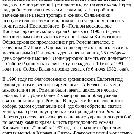
над местом погребения Преподобного, написана икона. Перед
надгробием горели неугасимые лампады. На гробнице
вычеканены на меди тропарь и кондак. Священники
неопустительно служили панихиды по усердным просьбам
почитателей Преподобного. В «Полном месяцеслове
Востока» архиепископа Сергия Спасского (1903 г.) среди
местночтимых святых есть имя прп. Романа Киржачского.
Общецерковное прославление прп. Романа началось с
середины XVII века. Однако в наше время он почитается как
местночтимый (11 августа - день преставления, 25 ноября –
день обретения мощей). Общецерковно память его почитается
в Соборе Радонежских святых (утверждена с 19 июля 1981
года ) и в Соборе Владимирских святых (с 6 июля 1982 года).
В 1996 году по благословению архиепископа Евлогия под
руководством известного археолога С.А.Беляева на месте
захоронения прп. Романа были начаты археологические
работы. На глубине более 2-х метров были обнаружены
святые останки прп. Романа. В подклети Благовещенского
собора, рядом с усыпальницей, где были обретены святые
мощи, было решено устроить храм преподобного Романа.
Через год состоялось освящение первого украшенного резьбой
по белому камню храма в честь преподобного Романа
Киржачского. 25 ноября 1997 года на праздник обретения
святых мощей в Киржач и Свято-¬Благовещенский монастырь