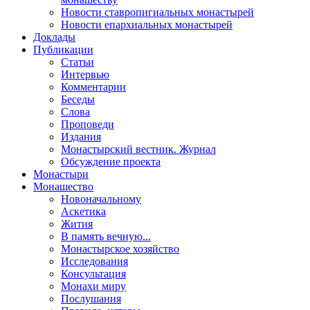
Новости ставропигиальных монастырей
Новости епархиальных монастырей
Доклады
Публикации
Статьи
Интервью
Комментарии
Беседы
Слова
Проповеди
Издания
Монастырский вестник. Журнал
Обсуждение проекта
Монастыри
Монашество
Новоначальному
Аскетика
Жития
В память вечную...
Монастырское хозяйство
Исследования
Консультация
Монахи миру
Послушания