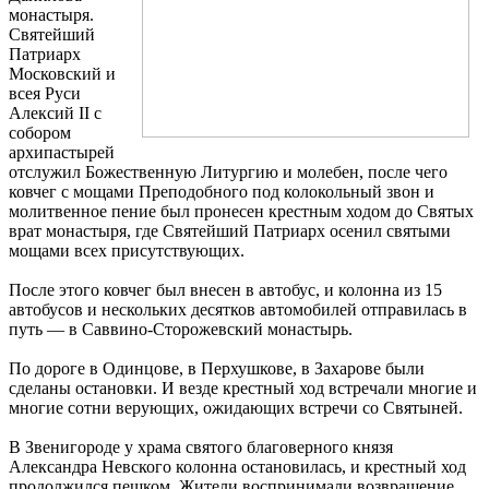
монастыря.
Святейший
Патриарх
Московский и
всея Руси
Алексий II с
собором
архипастырей
отслужил Божественную Литургию и молебен, после чего
ковчег с мощами Преподобного под колокольный звон и
молитвенное пение был пронесен крестным ходом до Святых
врат монастыря, где Святейший Патриарх осенил святыми
мощами всех присутствующих.
После этого ковчег был внесен в автобус, и колонна из 15
автобусов и нескольких десятков автомобилей отправилась в
путь — в Саввино-Сторожевский монастырь.
По дороге в Одинцове, в Перхушкове, в Захарове были
сделаны остановки. И везде крестный ход встречали многие и
многие сотни верующих, ожидающих встречи со Святыней.
В Звенигороде у храма святого благоверного князя
Александра Невского колонна остановилась, и крестный ход
продолжился пешком. Жители воспринимали возвращение