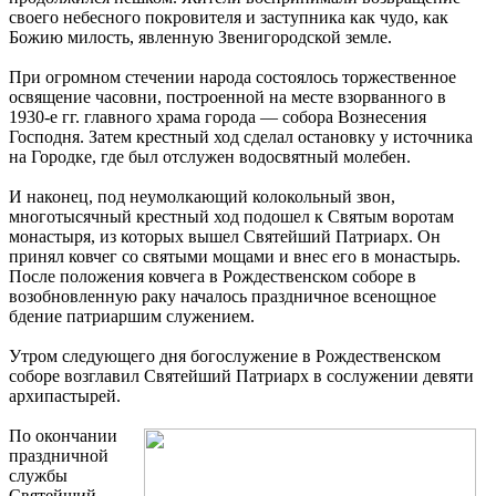
своего небесного покровителя и заступника как чудо, как
Божию милость, явленную Звенигородской земле.
При огромном стечении народа состоялось торжественное
освящение часовни, построенной на месте взорванного в
1930-е гг. главного храма города — собора Вознесения
Господня. Затем крестный ход сделал остановку у источника
на Городке, где был отслужен водосвятный молебен.
И наконец, под неумолкающий колокольный звон,
многотысячный крестный ход подошел к Святым воротам
монастыря, из которых вышел Святейший Патриарх. Он
принял ковчег со святыми мощами и внес его в монастырь.
После положения ковчега в Рождественском соборе в
возобновленную раку началось праздничное всенощное
бдение патриаршим служением.
Утром следующего дня богослужение в Рождественском
соборе возглавил Святейший Патриарх в сослужении девяти
архипастырей.
По окончании
праздничной
службы
Святейший