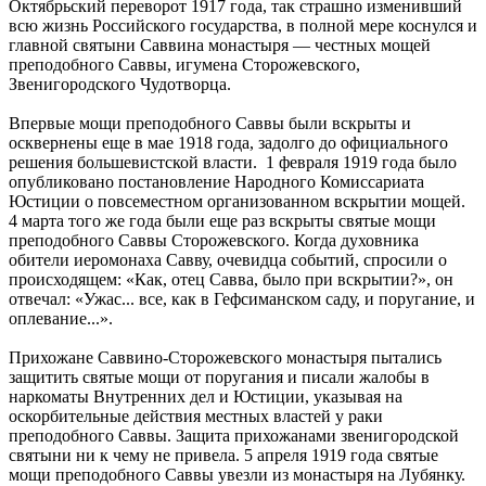
Октябрьский переворот 1917 года, так страшно изменивший
всю жизнь Российского государства, в полной мере коснулся и
главной святыни Саввина монастыря — честных мощей
преподобного Саввы, игумена Сторожевского,
Звенигородского Чудотворца.
Впервые мощи преподобного Саввы были вскрыты и
осквернены еще в мае 1918 года, задолго до официального
решения большевистской власти. 1 февраля 1919 года было
опубликовано постановление Народного Комиссариата
Юстиции о повсеместном организованном вскрытии мощей.
4 марта того же года были еще раз вскрыты святые мощи
преподобного Саввы Сторожевского. Когда духовника
обители иеромонаха Савву, очевидца событий, спросили о
происходящем: «Как, отец Савва, было при вскрытии?», он
отвечал: «Ужас... все, как в Гефсиманском саду, и поругание, и
оплевание...».
Прихожане Саввино-Сторожевского монастыря пытались
защитить святые мощи от поругания и писали жалобы в
наркоматы Внутренних дел и Юстиции, указывая на
оскорбительные действия местных властей у раки
преподобного Саввы. Защита прихожанами звенигородской
святыни ни к чему не привела. 5 апреля 1919 года святые
мощи преподобного Саввы увезли из монастыря на Лубянку.