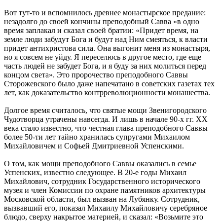
Вот тут-то и вспомнилось древнее монастырское предание:
незадолго до своей кончины преподобный Савва «в одно
время заплакал и сказал своей братии: «Придет время, на
земле люди забудут Бога и будут над Ним смеяться, к власти
придет антихристова сила. Она выгонит меня из монастыря,
но я совсем не уйду. Я переселюсь в другое место, где еще
часть людей не забудет Бога, и я буду за них молиться перед
концом света». Это пророчество преподобного Саввы
Сторожевского было даже напечатано в советских газетах тех
лет, как доказательство контрреволюционности монашества.
Долгое время считалось, что святые мощи Звенигородского
Чудотворца утрачены навсегда. И лишь в начале 90-х гг. XX
века стало известно, что честная глава преподобного Саввы
более 50-ти лет тайно хранилась супругами Михаилом
Михайловичем и Софьей Дмитриевной Успенскими.
О том, как мощи преподобного Саввы оказались в семье
Успенских, известно следующее. В 20-е годы Михаил
Михайлович, сотрудник Государственного исторического
музея и член Комиссии по охране памятников архитектуры
Московской области, был вызван на Лубянку. Сотрудник,
вызвавший его, показал Михаилу Михайловичу серебряное
блюдо, сверху накрытое материей, и сказал: «Возьмите это