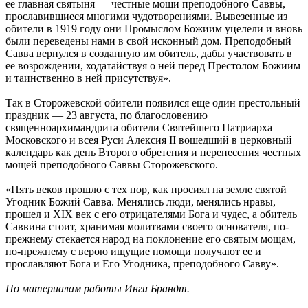
ее главная святыня — честные мощи преподобного Саввы,
прославившиеся многими чудотворениями. Вывезенные из
обители в 1919 году они Промыслом Божиим уцелели и вновь
были переведены нами в свой исконный дом. Преподобный
Савва вернулся в созданную им обитель, дабы участвовать в
ее возрождении, ходатайствуя о ней перед Престолом Божиим
и таинственно в ней присутствуя».
Так в Сторожевской обители появился еще один престольный
праздник — 23 августа, по благословению
священноархимандрита обители Святейшего Патриарха
Московского и всея Руси Алексия II вошедший в церковный
календарь как день Второго обретения и перенесения честных
мощей преподобного Саввы Сторожевского.
«Пять веков прошло с тех пор, как просиял на земле святой
Угодник Божий Савва. Менялись люди, менялись нравы,
прошел и XIX век с его отрицателями Бога и чудес, а обитель
Саввина стоит, хранимая молитвами своего основателя, по-
прежнему стекается народ на поклонение его святым мощам,
по-прежнему с верою ищущие помощи получают ее и
прославляют Бога и Его Угодника, преподобного Савву».
По материалам работы Инги Брандт.