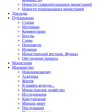
Новости ставропигиальных монастырей
Новости епархиальных монастырей
Доклады
Публикации
Статьи
Интервью
Комментарии
Беседы
Слова
Проповеди
Издания
Монастырский вестник. Журнал
Обсуждение проекта
Монастыри
Монашество
Новоначальному
Аскетика
Жития
В память вечную...
Монастырское хозяйство
Исследования
Консультация
Монахи миру
Послушания