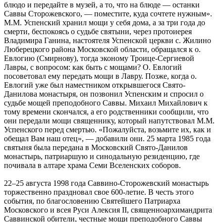
блюдо и передайте в музей, а то, что на блюде — останки
Саввы Сторожевского, — поместите, куда сочтете нужным».
М.М. Успенский хранил мощи у себя дома, а за три года до
смерти, беспокоясь о судьбе святыни, через протоиерея
Владимира Ганина, настоятеля Успенской церкви с. Жилино
Люберецкого района Московской области, обращался к о.
Евлогию (Смирнову), тогда эконому Троице-Сергиевой
Лавры, с вопросом: как быть с мощами? О. Евлогий
посоветовал ему передать мощи в Лавру. Позже, когда о.
Евлогий уже был наместником открывшегося Свято-
Данилова монастыря, он позвонил Успенским и спросил о
судьбе мощей преподобного Саввы. Михаил Михайлович к
тому времени скончался, а его родственники сообщили, что
они передали мощи священнику, который напутствовал М.М.
Успенского перед смертью. «Пожалуйста, возьмите их, как и
обещал Вам наш отец», — добавили они. 25 марта 1985 года
святыня была передана в Московский Свято-Данилов
монастырь, патриаршую и синодальную резиденцию, где
почивала в алтаре храма Семи Вселенских соборов.
22–25 августа 1998 года Саввино-Сторожевский монастырь
торжественно праздновал свое 600-летие. В честь этого
события, по благословению Святейшего Патриарха
Московского и всея Руси Алексия II, священноархимандрита
Саввинской обители, честные мощи преподобного Саввы