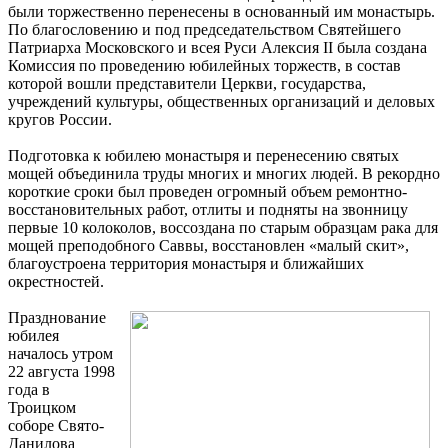
были торжественно перенесены в основанный им монастырь.
По благословению и под председательством Святейшего
Патриарха Московского и всея Руси Алексия II была создана
Комиссия по проведению юбилейных торжеств, в состав
которой вошли представители Церкви, государства,
учреждений культуры, общественных организаций и деловых
кругов России.
Подготовка к юбилею монастыря и перенесению святых
мощей объединила труды многих и многих людей. В рекордно
короткие сроки был проведен огромный объем ремонтно-
восстановительных работ, отлиты и подняты на звонницу
первые 10 колоколов, воссоздана по старым образцам рака для
мощей преподобного Саввы, восстановлен «малый скит»,
благоустроена территория монастыря и ближайших
окрестностей.
Празднование
юбилея
началось утром
22 августа 1998
года в
Троицком
соборе Свято-
Данилова