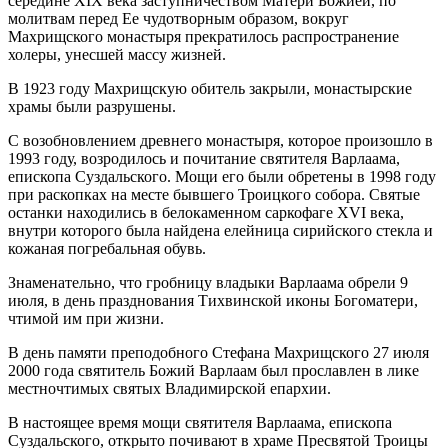
середине XIX века заступничеством Матери Божией, по
молитвам перед Ее чудотворным образом, вокруг
Махрищского монастыря прекратилось распространение
холеры, унесшей массу жизней.
В 1923 году Махрищскую обитель закрыли, монастырские
храмы были разрушены.
С возобновлением древнего монастыря, которое произошло в
1993 году, возродилось и почитание святителя Варлаама,
епископа Суздальского. Мощи его были обретены в 1998 году
при раскопках на месте бывшего Троицкого собора. Святые
останки находились в белокаменном саркофаге XVI века,
внутри которого была найдена елейница сирийского стекла и
кожаная погребальная обувь.
Знаменательно, что гробницу владыки Варлаама обрели 9
июля, в день празднования Тихвинской иконы Богоматери,
чтимой им при жизни.
В день памяти преподобного Стефана Махрищского 27 июля
2000 года святитель Божий Варлаам был прославлен в лике
местночтимых святых Владимирской епархии.
В настоящее время мощи святителя Варлаама, епископа
Суздальского, открыто почивают в храме Пресвятой Троицы