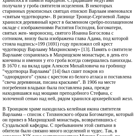
хранилось в памяти народной. Страдавшие недугами
получали у гроба святителя исцеления. В некоторых
старинных рукописных святцах епископ Варлаам именовался
«святым чудотворцем». В ризнице Троице-Сергиевой Лавры
хранился деревянный крест в басменном сребро-позлащенном
окладе с изображениями Распятия Господня, Богоматери,
святых жен- мироносиц, святого Иоанна Богослова с
сотником, внизу была изображена глава Адама, под которой
стояла надпись:«199 (1691) году приложил сей крест
чудотворцу Варлааму Махринскому» [13]. Память о святителе
Варлааме сохранялась в Махрищском монастыре, в день его
кончины и именин у его гроба всегда совершались панихиды.
В 1670 г. на вклад царя Алексея Михайловича на гробницу
"чудотворца Варлаама" [14] был сшит покров из
"однорядного" сукна с крестом из белого атласа и поставлена
"свеча деревянная, писана красками". В 1906 на месте
погребения владыки была поставлена рака, прежде
находившаяся над мощами преподобного Стефана, с
золоченой сенью над ней, рядом хранился архиерейский жезл.
В Троицком храме находилась келейная икона святителя
Варлаама – список с Тихвинского образа Богоматери, который
он привез в Махрищский монастырь, возвратившись с
Суздальской кафедры. С пребыванием этой святыни в
обители было связано много исцелений и чудес. Так, в