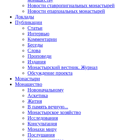
Новости ставропигиальных монастырей
Новости епархиальных монастырей
Доклады
Публикации
Статьи
Интервью
Комментарии
Беседы
Слова
Проповеди
Издания
Монастырский вестник. Журнал
Обсуждение проекта
Монастыри
Монашество
Новоначальному
Аскетика
Жития
В память вечную...
Монастырское хозяйство
Исследования
Консультация
Монахи миру
Послушания