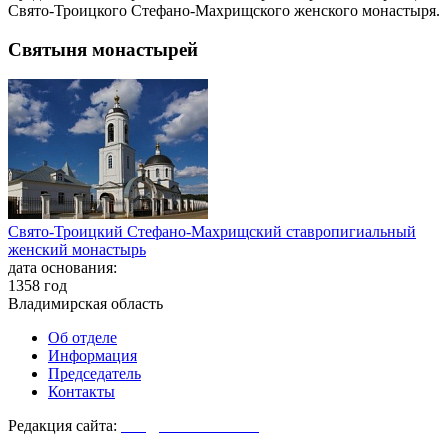
Свято-Троицкого Стефано-Махрищского женского монастыря.
Святыня монастырей
Свято-Троицкий Стефано-Махрищский ставропигиальный
женский монастырь
дата основания:
1358 год
Владимирская область
Об отделе
Информация
Председатель
Контакты
Редакция сайта:
info@monasterium.ru