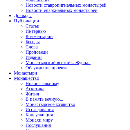
Новости ставропигиальных монастырей
Новости епархиальных монастырей
Доклады
Публикации
Статьи
Интервью
Комментарии
Беседы
Слова
Проповеди
Издания
Монастырский вестник. Журнал
Обсуждение проекта
Монастыри
Монашество
Новоначальному
Аскетика
Жития
В память вечную...
Монастырское хозяйство
Исследования
Консультация
Монахи миру
Послушания