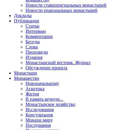
Новости ставропигиальных монастырей
Новости епархиальных монастырей
Доклады
Публикации
Статьи
Интервью
Комментарии
Беседы
Слова
Проповеди
Издания
Монастырский вестник. Журнал
Обсуждение проекта
Монастыри
Монашество
Новоначальному
Аскетика
Жития
В память вечную...
Монастырское хозяйство
Исследования
Консультация
Монахи миру
Послушания