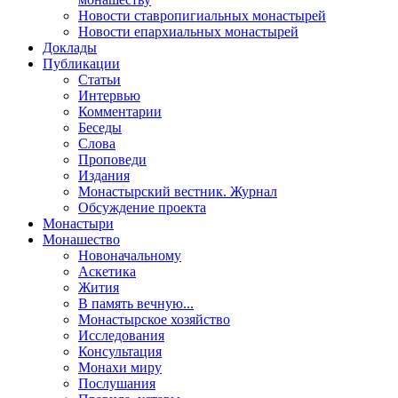
Новости ставропигиальных монастырей
Новости епархиальных монастырей
Доклады
Публикации
Статьи
Интервью
Комментарии
Беседы
Слова
Проповеди
Издания
Монастырский вестник. Журнал
Обсуждение проекта
Монастыри
Монашество
Новоначальному
Аскетика
Жития
В память вечную...
Монастырское хозяйство
Исследования
Консультация
Монахи миру
Послушания