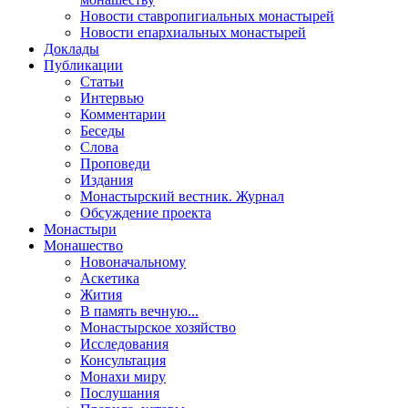
Новости ставропигиальных монастырей
Новости епархиальных монастырей
Доклады
Публикации
Статьи
Интервью
Комментарии
Беседы
Слова
Проповеди
Издания
Монастырский вестник. Журнал
Обсуждение проекта
Монастыри
Монашество
Новоначальному
Аскетика
Жития
В память вечную...
Монастырское хозяйство
Исследования
Консультация
Монахи миру
Послушания