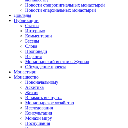
Новости ставропигиальных монастырей
Новости епархиальных монастырей
Доклады
Публикации
Статьи
Интервью
Комментарии
Беседы
Слова
Проповеди
Издания
Монастырский вестник. Журнал
Обсуждение проекта
Монастыри
Монашество
Новоначальному
Аскетика
Жития
В память вечную...
Монастырское хозяйство
Исследования
Консультация
Монахи миру
Послушания