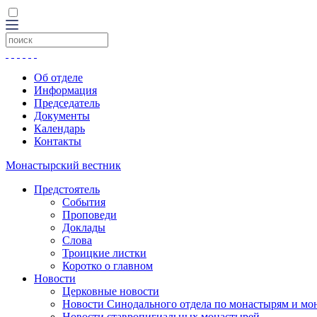
Об отделе
Информация
Председатель
Документы
Календарь
Контакты
Монастырский вестник
Предстоятель
События
Проповеди
Доклады
Слова
Троицкие листки
Коротко о главном
Новости
Церковные новости
Новости Синодального отдела по монастырям и мо
Новости ставропигиальных монастырей