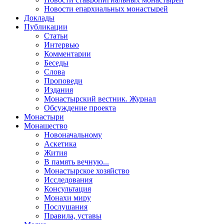
Новости епархиальных монастырей
Доклады
Публикации
Статьи
Интервью
Комментарии
Беседы
Слова
Проповеди
Издания
Монастырский вестник. Журнал
Обсуждение проекта
Монастыри
Монашество
Новоначальному
Аскетика
Жития
В память вечную...
Монастырское хозяйство
Исследования
Консультация
Монахи миру
Послушания
Правила, уставы