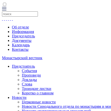
Об отделе
Информация
Председатель
Документы
Календарь
Контакты
Монастырский вестник
Предстоятель
События
Проповеди
Доклады
Слова
Троицкие листки
Коротко о главном
Новости
Церковные новости
Новости Синодального отдела по монастырям и мо
Новости ставропигиальных монастырей