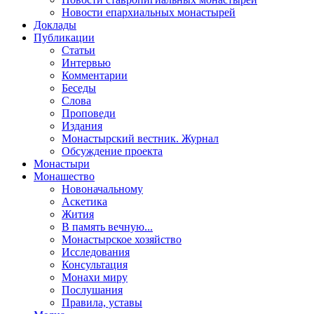
Новости епархиальных монастырей
Доклады
Публикации
Статьи
Интервью
Комментарии
Беседы
Слова
Проповеди
Издания
Монастырский вестник. Журнал
Обсуждение проекта
Монастыри
Монашество
Новоначальному
Аскетика
Жития
В память вечную...
Монастырское хозяйство
Исследования
Консультация
Монахи миру
Послушания
Правила, уставы