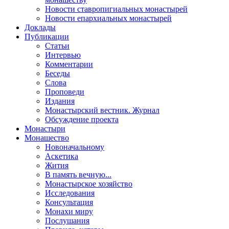
Новости ставропигиальных монастырей
Новости епархиальных монастырей
Доклады
Публикации
Статьи
Интервью
Комментарии
Беседы
Слова
Проповеди
Издания
Монастырский вестник. Журнал
Обсуждение проекта
Монастыри
Монашество
Новоначальному
Аскетика
Жития
В память вечную...
Монастырское хозяйство
Исследования
Консультация
Монахи миру
Послушания