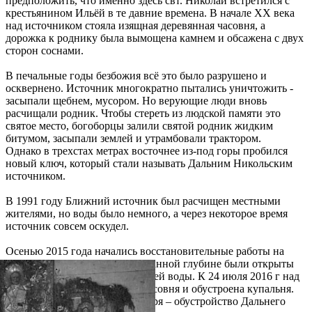
предположить, что именно здесь свт. Николай встретился с
крестьянином Ильёй в те давние времена. В начале XX века
над источником стояла изящная деревянная часовня, а
дорожка к роднику была вымощена камнем и обсажена с двух
сторон соснами.
В печальные годы безбожия всё это было разрушено и
осквернено. Источник многократно пытались уничтожить -
засыпали щебнем, мусором. Но верующие люди вновь
расчищали родник. Чтобы стереть из людской памяти это
святое место, богоборцы залили святой родник жидким
битумом, засыпали землей и утрамбовали трактором.
Однако в трехстах метрах восточнее из-под горы пробился
новый ключ, который стали называть Дальним Никольским
источником.
В 1991 году Ближний источник был расчищен местными
жителями, но воды было немного, а через некоторое время
источник совсем оскудел.
Осенью 2015 года начались восстановительные работы на
Ближнем источнике, и на указанной глубине были открыты
три подземных ключа чистейшей воды. К 24 июля 2016 г над
источником была возведена часовня и обустроена купальня.
В ближайших планах монастыря – обустройство Дальнего