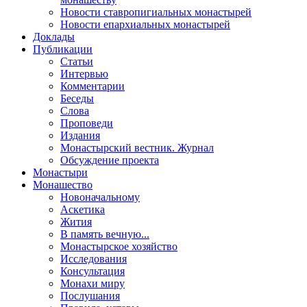
Новости ставропигиальных монастырей
Новости епархиальных монастырей
Доклады
Публикации
Статьи
Интервью
Комментарии
Беседы
Слова
Проповеди
Издания
Монастырский вестник. Журнал
Обсуждение проекта
Монастыри
Монашество
Новоначальному
Аскетика
Жития
В память вечную...
Монастырское хозяйство
Исследования
Консультация
Монахи миру
Послушания