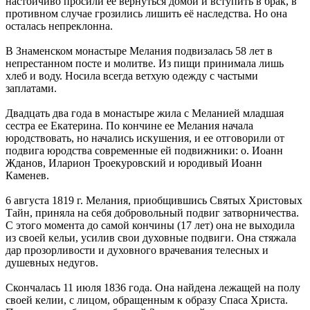
настойчиво просили её вернуться домой и вступить в брак, в
противном случае грозились лишить её наследства. Но она
осталась непреклонна.
В Знаменском монастыре Мелания подвизалась 58 лет в
непрестанном посте и молитве. Из пищи принимала лишь
хлеб и воду. Носила всегда ветхую одежду с частыми
заплатами.
Двадцать два года в монастыре жила с Меланией младшая
сестра ее Екатерина. По кончине ее Мелания начала
юродствовать, но начались искушения, и ее отговорили от
подвига юродства современные ей подвижники: о. Иоанн
Жданов, Иларион Троекуровский и юродивый Иоанн
Каменев.
6 августа 1819 г. Мелания, приобщившись Святых Христовых
Тайн, приняла на себя добровольный подвиг затворничества.
С этого момента до самой кончины (17 лет) она не выходила
из своей кельи, усилив свои духовные подвиги. Она стяжала
дар прозорливости и духовного врачевания телесных и
душевных недугов.
Скончалась 11 июля 1836 года. Она найдена лежащей на полу
своей келии, с лицом, обращенным к образу Спаса Христа.