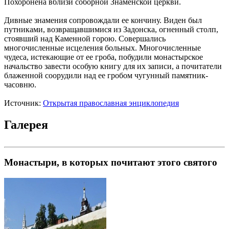
Похоронена вблизи соборной Знаменской церкви.
Дивные знамения сопровождали ее кончину. Виден был
путниками, возвращавшимися из Задонска, огненный столп,
стоявший над Каменной горою. Совершались
многочисленные исцеления больных. Многочисленные
чудеса, истекающие от ее гроба, побудили монастырское
начальство завести особую книгу для их записи, а почитатели
блаженной соорудили над ее гробом чугунный памятник-
часовню.
Источник:
Открытая православная энциклопедия
Галерея
Монастыри, в которых почитают этого святого