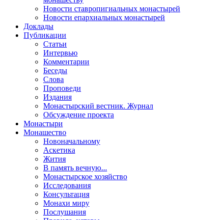
Новости ставропигиальных монастырей
Новости епархиальных монастырей
Доклады
Публикации
Статьи
Интервью
Комментарии
Беседы
Слова
Проповеди
Издания
Монастырский вестник. Журнал
Обсуждение проекта
Монастыри
Монашество
Новоначальному
Аскетика
Жития
В память вечную...
Монастырское хозяйство
Исследования
Консультация
Монахи миру
Послушания