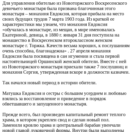
Для управления обителью из Новоторжского Воскресенского
девичьего монастыря была призвана благочинная этого
монастыря – монахиня Евдоксия, которая прибыла на место
своих будущих трудов 7 марта 1903 года. Из краткой ее
характеристики мы узнаем, что монахиня Евдоксия
«обучалась в монастыре, из мещан, в мире именовалась
Екатериной, девица, в 1880 г. января 31 дня поступила на
монашество в Воскресенском второклассном женском
монастыре г. Торжка. Качеств весьма хороших, к послушаниям
очень способна, благонадежна» . 27 апреля монахиня
Евдоксия была посвящена в сан игумении и стала первой
настоятельницей Оршинской женской обители. Вместе с ней
из Новоторжского монастыря приехали также 7 послушниц и
монахиня Сергия, утвержденная вскоре в должности казначеи.
Так начался новый период в истории обители.
Матушка Евдоксия и сестры с большим усердием и любовью
взялись за восстановление и приведение в порядок
обветшавшего и запущенного монастыря.
Прежде всего, был произведен капитальный ремонт теплого
храма, в котором укреплен свод и сделан новый пол.
Заменили кровлю храма и центральный барабан увенчали
новой главой луковичной формы. Внутри были выполнены