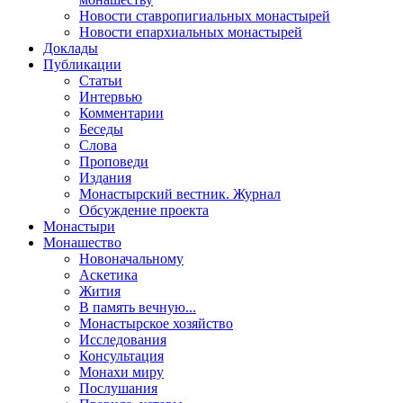
Новости ставропигиальных монастырей
Новости епархиальных монастырей
Доклады
Публикации
Статьи
Интервью
Комментарии
Беседы
Слова
Проповеди
Издания
Монастырский вестник. Журнал
Обсуждение проекта
Монастыри
Монашество
Новоначальному
Аскетика
Жития
В память вечную...
Монастырское хозяйство
Исследования
Консультация
Монахи миру
Послушания