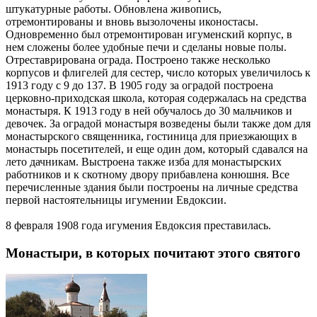
штукатурные работы. Обновлена живопись,
отремонтированы и вновь вызолочены иконостасы.
Одновременно был отремонтирован игуменский корпус, в
нем сложены более удобные печи и сделаны новые полы.
Отреставрирована ограда. Построено также несколько
корпусов и флигелей для сестер, число которых увеличилось к
1913 году с 9 до 137. В 1905 году за оградой построена
церковно-приходская школа, которая содержалась на средства
монастыря. К 1913 году в ней обучалось до 30 мальчиков и
девочек. За оградой монастыря возведены были также дом для
монастырского священника, гостиница для приезжающих в
монастырь посетителей, и еще один дом, который сдавался на
лето дачникам. Выстроена также изба для монастырских
работников и к скотному двору прибавлена конюшня. Все
перечисленные здания были построены на личные средства
первой настоятельницы игумении Евдоксии.
8 февраля 1908 года игумения Евдоксия преставилась.
Монастыри, в которых почитают этого святого