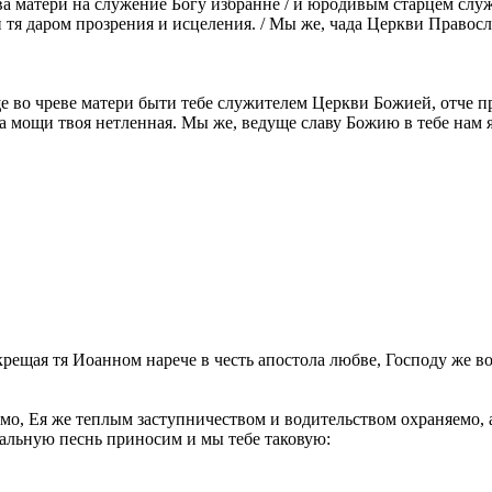
ева матери на служение Богу избранне / и юродивым старцем сл
тя даром прозрения и исцеления. / Мы же, чада Церкви Правосл
е во чреве матери быти тебе служителем Церкви Божией, отче п
ла мощи твоя нетленная. Мы же, ведуще славу Божию в тебе нам 
крещая тя Иоанном нарече в честь апостола любве, Господу же в
мо, Ея же теплым заступничеством и водительством охраняемо, а
альную песнь приносим и мы тебе таковую: