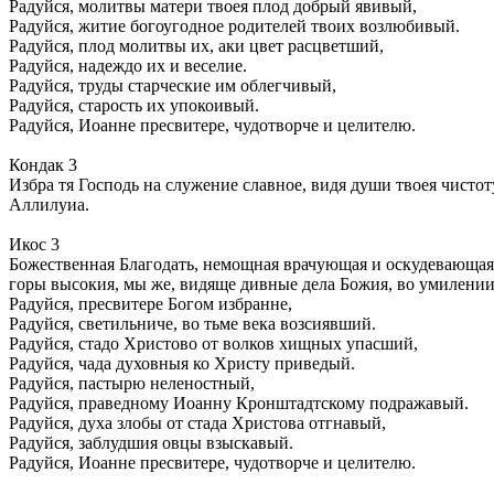
Радуйся, молитвы матери твоея плод добрый явивый,
Радуйся, житие богоугодное родителей твоих возлюбивый.
Радуйся, плод молитвы их, аки цвет расцветший,
Радуйся, надеждо их и веселие.
Радуйся, труды старческие им облегчивый,
Радуйся, старость их упокоивый.
Радуйся, Иоанне пресвитере, чудотворче и целителю.
Кондак 3
Избра тя Господь на служение славное, видя души твоея чистот
Аллилуиа.
Икос 3
Божественная Благодать, немощная врачующая и оскудевающая 
горы высокия, мы же, видяще дивные дела Божия, во умилении 
Радуйся, пресвитере Богом избранне,
Радуйся, светильниче, во тьме века возсиявший.
Радуйся, стадо Христово от волков хищных упасший,
Радуйся, чада духовныя ко Христу приведый.
Радуйся, пастырю неленостный,
Радуйся, праведному Иоанну Кронштадтскому подражавый.
Радуйся, духа злобы от стада Христова отгнавый,
Радуйся, заблудшия овцы взыскавый.
Радуйся, Иоанне пресвитере, чудотворче и целителю.