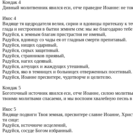
Кондак 4
Дивный молитвенник явился еси, отче праведне Иоанне: не ток
Икос 4
Видяще тя щедродателя велия, сирии и вдовицы притекаху к теб
глада и нестроения в бытии земнем сем: мы же благодарно тебе
Радуйся, к земным благам пристрастия не имевый,
Радуйся, вдовицу со чады ея от гладныя смерти препитавый.
Радуйся, нищих одаривый,
Радуйся, сирых защитивый.
Радуйся, странников приявый,
Радуйся, нагих одеявый.
Радуйся, алчущих и жаждущих утешивый,
Радуйся, яко в темницех и больницех отверженных посетивый.
Радуйся, Иоанне пресвитере, чудотворче и целителю.
Кондак 5
Боготочный источник явился еси, отче Иоанне, силою молитвы т
твоими молитвами спасаеми, и мы воспоим хвалебную песнь в
Икос 5
Видяще подвиги Твоя земная, пресвитере славне Иоанне, Христ
ти сице:
Радуйся, источниче исцелений,
Радуйся, сосуде Богом избранный.