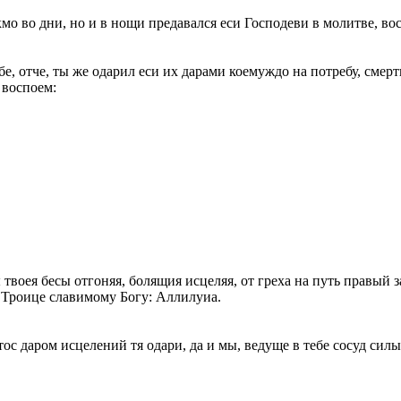
мо во дни, но и в нощи предавался еси Господеви в молитве, во
е, отче, ты же одарил еси их дарами коемуждо на потребу, смерт
 воспоем:
воея бесы отгоняя, болящия исцеляя, от греха на путь правый з
 Троице славимому Богу: Аллилуиа.
ос даром исцелений тя одари, да и мы, ведуще в тебе сосуд си