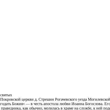
 святых
кровской церкви д. Стрешин Рогачевского уезда Могилевской гу
благодать Божия» — в честь апостола любви Иоанна Богослова. 
 праведника, как обычно, молилась в храме на службе, к ней п