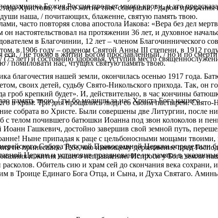
 помазанника Божия Россия прольет много крови, и это предсказа
тада Христова, / свято житие твое совершив, / даром прозрения 
ь души наша, / почитающих, блаженне, святую память твою.
ами, часто повторяя слова апостола Иакова: «Вера без дел мерт
м он настоятельствовал на протяжении 36 лет, и духовное началь
ователем в Благочинии, 12 лет – членом Благочиннического сове
ом, в 1906 году – орденом Святой Анны ІІІ степени, в 1912 год
еси, / не токмо в житии Богом прославленный, / но и по смерти 
ту (75 лет) и состоянию здоровья, уступив место священнослуже
ю / помиловати нас, чтущих святую память твою.
а благочестия нашей земли, окончилась осенью 1917 года. Батю
том, своих детей, судьбу Свято-Никольского прихода. Так, он го
, да гроб крепкий будет». И, действительно, в час кончины ба
ую память твою, / ты бо молиши за нас Христа Бога нашего.
го в храм. Три дня прощались люди со своим пастырем. Свято-Н
е собрата во Христе. Были совершены две Литургии, после них
об с телом почившего батюшки Иоанна под звон колоколов и пе
ей Иоанн Гашкевич, достойно завершив свой земной путь, переше
нне! Ныне припадая к раце с цельбоносными мощами твоими, из
хиерейского Собора Русской Православной Церкви определили 
ия не принесших. Тебе, яко имеющему дерзновение пред Господе
авной Церкви и установив празднование их памяти в указанные 
окаяния и жития нашего исправление. Испроси у Бога земли на
расколов. Обитель сию и храм сей до скончания века сохрани, 
им в Троице Единаго Бога Отца, и Сына, и Духа Святаго. Аминь