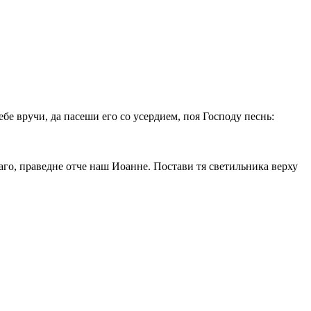
бе вручи, да пасеши его со усердием, поя Господу песнь:
го, праведне отче наш Иоанне. Постави тя светильника верху