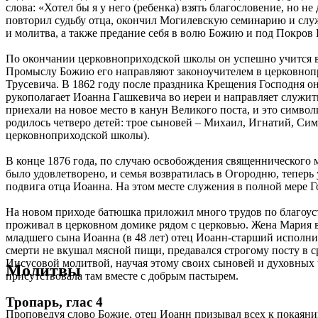
слова: «Хотел бы я у него (ребенка) взять благословение, но 
повторил судьбу отца, окончил Могилевскую семинарию и служи
и молитва, а также предание себя в волю Божию и под Покров
По окончании церковноприходской школы он успешно учится в
Промыслу Божию его направляют законоучителем в церковнопр
Трусевича. В 1862 году после праздника Крещения Господня о
рукополагает Иоанна Гашкевича во иереи и направляет служит
приехали на новое место в канун Великого поста, и это символ
родилось четверо детей: трое сыновей – Михаил, Игнатий, Си
церковноприходской школы).
В конце 1876 года, по случаю освобождения священнического м
было удовлетворено, и семья возвратилась в Огородню, тепер
подвига отца Иоанна. На этом месте служения в полной мере 
На новом приходе батюшка приложил много трудов по благоуст
проживал в церковном домике рядом с церковью. Жена Мария в
младшего сына Иоанна (в 48 лет) отец Иоанн-старший исполни
смерти не вкушал мясной пищи, предавался строгому посту в 
Иисусовой молитвой, научая этому своих сыновей и духовных ч
Молитвы
присутствовала там вместе с добрым пастырем.
Тропарь, глас 4
Проповедуя слово Божие, отец Иоанн призывал всех к покаянию