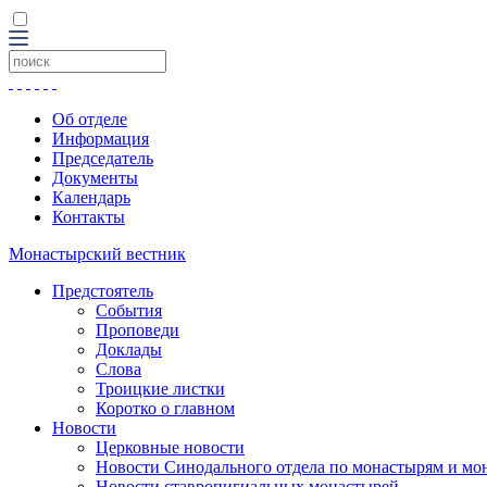
Об отделе
Информация
Председатель
Документы
Календарь
Контакты
Монастырский вестник
Предстоятель
События
Проповеди
Доклады
Слова
Троицкие листки
Коротко о главном
Новости
Церковные новости
Новости Синодального отдела по монастырям и мо
Новости ставропигиальных монастырей