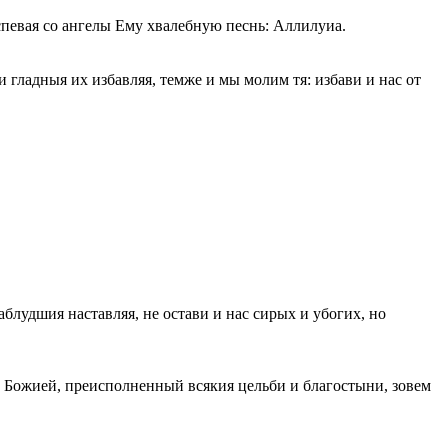
спевая со ангелы Ему хвалебную песнь: Аллилуиа.
и гладныя их избавляя, темже и мы молим тя: избави и нас от
аблудшия наставляя, не остави и нас сирых и убогих, но
лы Божией, преисполненный всякия цельби и благостыни, зовем