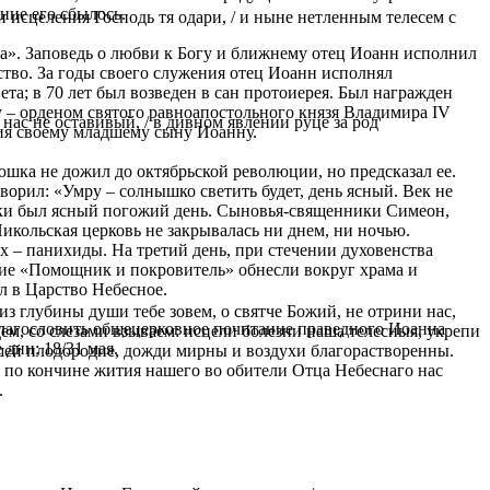
ние его сбылось.
и исцеления Господь тя одари, / и ныне нетленным телесем с
ва». Заповедь о любви к Богу и ближнему отец Иоанн исполнил
ство. За годы своего служения отец Иоанн исполнял
та; в 70 лет был возведен в сан протоиерея. Был награжден
у – орденом святого равноапостольного князя Владимира IV
нас не оставивый, / в дивном явлении руце за род
ния своему младшему сыну Иоанну.
шка не дожил до октябрьской революции, но предсказал ее.
ворил: «Умру – солнышко светить будет, день ясный. Век не
тюшки был ясный погожий день. Сыновья-священники Симеон,
икольская церковь не закрывалась ни днем, ни ночью.
 – панихиды. На третий день, при стечении духовенства
ние «Помощник и покровитель» обнесли вокруг храма и
л в Царство Небесное.
 глубины души тебе зовем, о святче Божий, не отрини нас,
благословить общецерковное почитание праведного Иоанна
м, со слезами взываем: исцели болезни наша телесныя, укрепи
дни: 18/31 мая.
шей плодородие, дожди мирны и воздухи благорастворенны.
и по кончине жития нашего во обители Отца Небеснаго нас
.