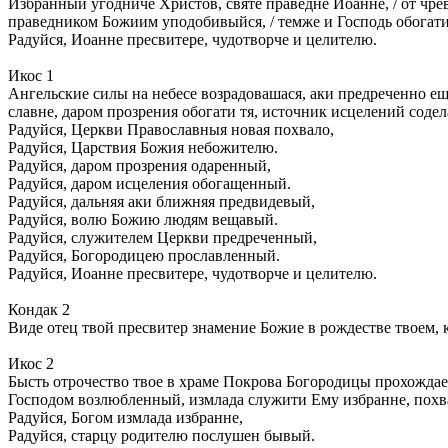
Избранный угодниче Христов, святе праведне Иоанне, / от чр
праведником Божиим уподобивыйся, / темже и Господь обогати 
Радуйся, Иоанне пресвитере, чудотворче и целителю.
Икос 1
Ангельские силы на небесе возрадовашася, аки предреченно ещ
славне, даром прозрения обогати тя, источник исцелений соде
Радуйся, Церкви Православныя новая похвало,
Радуйся, Царствия Божия небожителю.
Радуйся, даром прозрения одаренный,
Радуйся, даром исцеления обогащенный.
Радуйся, дальняя аки ближняя предвидевый,
Радуйся, волю Божию людям вещавый.
Радуйся, служителем Церкви предреченный,
Радуйся, Богородицею прославленный.
Радуйся, Иоанне пресвитере, чудотворче и целителю.
Кондак 2
Виде отец твой пресвитер знамение Божие в рождестве твоем, 
Икос 2
Бысть отрочество твое в храме Покрова Богородицы прохождае
Господом возлюбленный, измлада служити Ему избранне, похв
Радуйся, Богом измлада избранне,
Радуйся, старцу родителю послушен бывый.