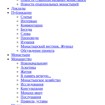
Новости епархиальных монастырей
Доклады
Публикации
Статьи
Интервью
Комментарии
Беседы
Слова
Проповеди
Издания
Монастырский вестник. Журнал
Обсуждение проекта
Монастыри
Монашество
Новоначальному
Аскетика
Жития
В память вечную...
Монастырское хозяйство
Исследования
Консультация
Монахи миру
Послушания
Правила, уставы