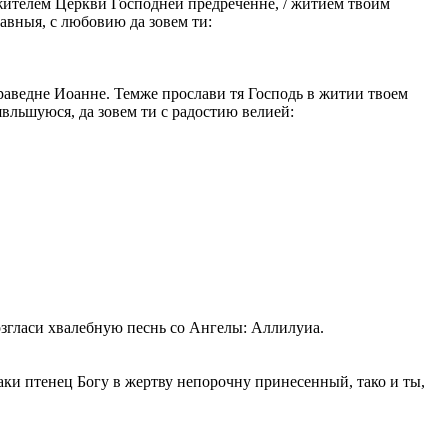
ужителем Церкви Господней предреченне, / житием твоим
авныя, с любовию да зовем ти:
раведне Иоанне. Темже прослави тя Господь в житии твоем
явльшуюся, да зовем ти с радостию велией:
озгласи хвалебную песнь со Ангелы: Аллилуиа.
ки птенец Богу в жертву непорочну принесенный, тако и ты,