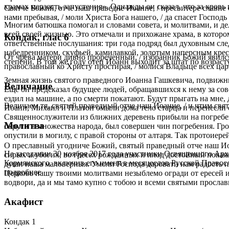
храмах мерзость запустения». Однажды он сказал, что за кровь
Святче Божий, отче наш праведне Иоанне, / пресвитере славне с
нами пребывая, / моли Христа Бога нашего, / да спасет Господ
Многим батюшка помогал и словами совета, и молитвами, и дел
всей своей жизнью. Это отмечали и прихожане храма, в которо
Кондак, глас 6
ответственные послушания: три года подряд был духовным след
набедренником, скуфьей, камилавкой, золотым наперсным крест
От чрева матери дивно прореченный, / избранник Божий явился 
степени. В том же году отец Иоанн выходит за штат по возрас
православный ко Христу простирая, / молися Владыце всех цар
Земная жизнь святого праведного Иоанна Гашкевича, подвижник
Величание
Еще он предсказал будущее людей, обращавшихся к нему за сове
ездил на машине, а по смерти покатают. Будут прыгать на мне
Величаем тя, святый праведный отче наш Иоанне, / и чтим свят
Иоанн, Михаил и Платон омыли дома тело старца и перенесли е
Священнослужители из ближних деревень прибыли на погребени
Молитва
округи и множества народа, был совершен чин погребения. Гр
опустили в могилу, с правой стороны от алтаря. Так протоиер
О преславный угодниче Божий, святый праведный отче наш Иоа
На заседании 30 ноября 2017 года участники Освященного Ар
сирых и убогих, во гресех рожденных и плод достойный покаян
Кормянского, включив его именя в месяцеслов Русской Правосл
души наша маловерныя. Умоли Господа даровати нам радость п
подробнее
Церковь нашу твоими молитвами незыблемо огради от ересей и 
водвори, да и мы тамо купно с тобою и всеми святыми прослав
Акафист
Кондак 1