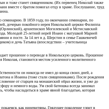
й сын и тоже станет священником. (Их первенец Николай также
анн вместе с братом помогал отцу в храме. Послушание, труд
анна.
 семинарию. В 1859 году, по окончании семинарии, по
ией, дочерью покойного иерея Никольской церкви Филиппа
й (Орлинский), архиепископ Могилевский и Мстиславский
уезда. Молодой 25-летний иерей Иоанн с матушкой Марией
янии и посте. За 14 лет в д. Шерстин в семье Гашкевичей
иком) и дочь Татьяна (впоследствии – учительница
подает прошение о переводе в Никольскую церковь. Прошение
ля Николая, становится местом усиленного молитвенного
твенности он никогда не имел до конца своих дней, а
латона и Иоанна (тоже стали священниками). После рождения
ловение от старцев на монашеский образ жизни, и уже до
осфору и немного воды. Ум свой батюшка всегда занимал
, чтобы насладиться в храме явной благодатью, которая
 покаемся, как ниневитяны. Грядущее поколение узрит в