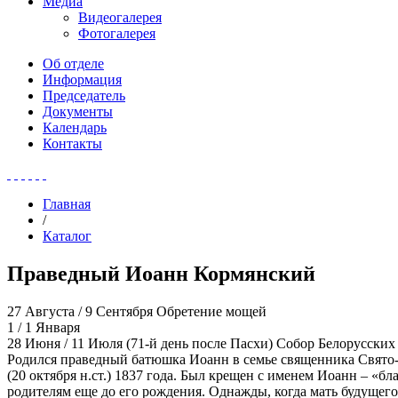
Медиа
Видеогалерея
Фотогалерея
Об отделе
Информация
Председатель
Документы
Календарь
Контакты
Главная
/
Каталог
Праведный Иоанн Кормянский
27 Августа / 9 Сентября
Обретение мощей
1 / 1 Января
28 Июня / 11 Июля
(71-й день после Пасхи) Собор Белорусских
Родился праведный батюшка Иоанн в семье священника Свято-По
(20 октября н.ст.) 1837 года. Был крещен с именем Иоанн – «
родителям еще до его рождения. Однажды, когда мать будущего