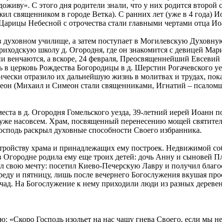
не доживу». С этого дня родители знали, что у них родится второ
л священником в городе Ветка). С ранних лет (уже в 4 года) Ио
 Царицы Небесной с отрочества стали главными чертами отца Ио
 духовном училище, а затем поступает в Могилевскую Духовную
иходскую школу д. Огородня, где он знакомится с девицей Мар
ни венчаются, а вскоре, 24 февраля, Преосвященнейший Евсеви
ь в церковь Рождества Богородицы в д. Шерстин Рогачевского 
ически отразило их дальнейшую жизнь в молитвах и трудах, пока
меон (Михаил и Симеон стали священниками, Игнатий – псаломщ
еста в д. Огородня Гомельского уезда, 39-летний иерей Иоанн 
ь уже насовсем. Храм, посвященный перенесению мощей святите
Господь раскрыл духовные способности Своего избранника.
ройству храма и принадлежащих ему построек. Недвижимой собс
 Огородне родила ему еще троих детей: дочь Анну и сыновей П
л свою мечту: посетил Киево-Печерскую Лавру и получил благос
среду и пятницу, лишь после вечернего Богослужения вкушая пр
ад. На Богослужение к нему приходили люди из разных деревень
: «Скоро Господь изольет на нас чашу гнева Своего, если мы не