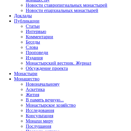
Новости ставропигиальных монастырей
Новости епархиальных монастырей
Доклады
Публикации
Статьи
Интервью
Комментарии
Беседы
Слова
Проповеди
Издания
Монастырский вестник. Журнал
Обсуждение проекта
Монастыри
Монашество
Новоначальному
Аскетика
Жития
В память вечную...
Монастырское хозяйство
Исследования
Консультация
Монахи миру
Послушания