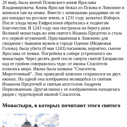
20 мая), была женой Псковского князя Ярослава
Владимировича. Князь Ярослав бежал из Пскова в Ливонию и
женился там на немке. Вместе с немецкими рыцарями он не
раз нападал на русские земли, в 1231 году захватил Изборск.
После ухода мужа Евфросиния обратилась к подвигам
благочестия. В 1243 году она построила на берегу реки
Великой монастырь во имя святого Иоанна Предтечи и стала
его первой игуменией. Приглашенная в Ливонию для
свидания с бывшим мужем в городе Оденне (Медвежья
Голова), была убита (8 мая 1243) пасынком, вероятно, сыном
Ярослава от немки. Погребена в соборе устроенного ею
монастыря. Через десять дней после смерти святой Евпраксии
над ее гробом совершилось чудо: от иконы Спасителя
излилось миро. Икона была названа "Спаситель
Мироточивый". Лик праведной княгини сохранился на двух
иконах. На одной она изображена молящейся со святым
Иоанном Предтечей и святым апостолом Андреем
Первозванным. Другая икона с ее изображением находилась
рядом с чудотворной иконой Спасителя.
Монастыри, в которых почитают этого святого