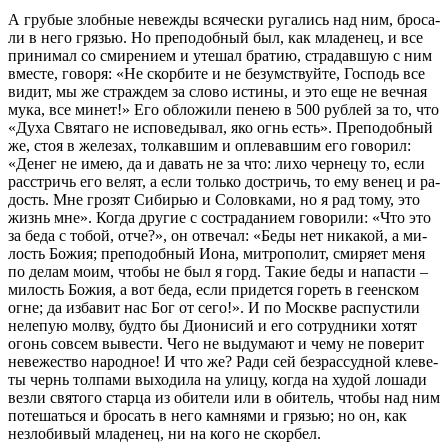
А гру­бые злоб­ные невеж­ды вся­че­ски ру­га­лись над ним, бро­са­
ли в него гря­зью. Но пре­по­доб­ный был, как мла­де­нец, и все
при­ни­мал со сми­ре­ни­ем и уте­шал бра­тию, стра­дав­шую с ним
вме­сте, го­во­ря: «Не скор­би­те и не безум­ствуй­те, Гос­подь все
ви­дит, мы же страж­дем за сло­во ис­ти­ны, и это еще не веч­ная
му­ка, все минет!» Его об­ло­жи­ли пе­нею в 500 руб­лей за то, что
«Ду­ха Свя­та­го не ис­по­ве­ды­вал, яко огнь есть». Пре­по­доб­ный
же, стоя в же­ле­зах, тол­кав­шим и опле­вав­шим его го­во­рил:
«Де­нег не имею, да и да­вать не за что: ли­хо чер­не­цу то, ес­ли
рас­стричь его ве­лят, а ес­ли толь­ко до­стричь, то ему ве­нец и ра­
дость. Мне гро­зят Си­би­рью и Со­лов­ка­ми, но я рад то­му, это
жизнь мне». Ко­гда дру­гие с со­стра­да­ни­ем го­во­ри­ли: «Что это
за бе­да с то­бой, от­че?», он от­ве­чал: «Бе­ды нет ни­ка­кой, а ми­
лость Бо­жия; пре­по­доб­ный Иона, мит­ро­по­лит, сми­ря­ет ме­ня
по де­лам мо­им, чтобы не был я горд. Та­кие бе­ды и на­па­сти –
ми­лость Бо­жия, а вот бе­да, ес­ли при­дет­ся го­реть в ге­ен­ском
огне; да из­ба­вит нас Бог от се­го!». И по Москве рас­пу­сти­ли
неле­пую мол­ву, буд­то бы Ди­о­ни­сий и его со­труд­ни­ки хо­тят
огонь со­всем вы­ве­сти. Че­го не вы­ду­ма­ют и че­му не по­ве­рит
неве­же­ство на­род­ное! И что же? Ра­ди сей без­рас­суд­ной кле­ве­
ты чернь тол­па­ми вы­хо­ди­ла на ули­цу, ко­гда на ху­дой ло­ша­ди
вез­ли свя­то­го стар­ца из оби­те­ли или в оби­тель, чтобы над ним
по­те­шать­ся и бро­сать в него кам­ня­ми и гря­зью; но он, как
незло­би­вый мла­де­нец, ни на ко­го не скор­бел.