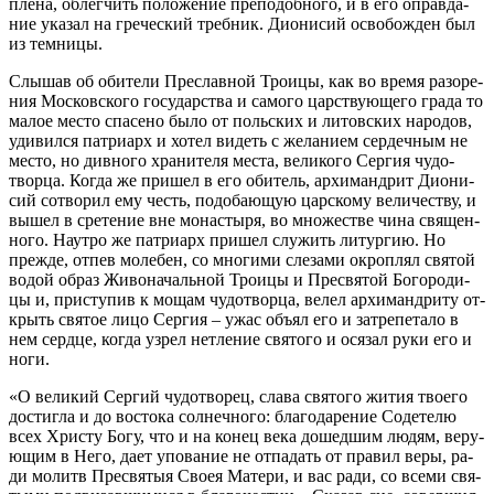
пле­на, об­лег­чить по­ло­же­ние пре­по­доб­но­го, и в его оправ­да­
ние ука­зал на гре­че­ский треб­ник. Ди­о­ни­сий осво­бож­ден был
из тем­ни­цы.
Слы­шав об оби­те­ли Пре­слав­ной Тро­и­цы, как во вре­мя ра­зо­ре­
ния Мос­ков­ско­го го­су­дар­ства и са­мо­го цар­ству­ю­ще­го гра­да то
ма­лое ме­сто спа­се­но бы­ло от поль­ских и ли­тов­ских на­ро­дов,
уди­вил­ся пат­ри­арх и хо­тел ви­деть с же­ла­ни­ем сер­деч­ным не
ме­сто, но див­но­го хра­ни­те­ля ме­ста, ве­ли­ко­го Сер­гия чу­до­
твор­ца. Ко­гда же при­шел в его оби­тель, ар­хи­манд­рит Ди­о­ни­
сий со­тво­рил ему честь, по­до­ба­ю­щую цар­ско­му ве­ли­че­ству, и
вы­шел в сре­те­ние вне мо­на­сты­ря, во мно­же­стве чи­на свя­щен­
но­го. На­ут­ро же пат­ри­арх при­шел слу­жить ли­тур­гию. Но
преж­де, от­пев мо­ле­бен, со мно­ги­ми сле­за­ми окроп­лял свя­той
во­дой об­раз Жи­во­на­чаль­ной Тро­и­цы и Пре­свя­той Бо­го­ро­ди­
цы и, при­сту­пив к мо­щам чу­до­твор­ца, ве­лел ар­хи­манд­ри­ту от­
крыть свя­тое ли­цо Сер­гия – ужас объ­ял его и за­тре­пе­та­ло в
нем серд­це, ко­гда узрел нетле­ние свя­то­го и ося­зал ру­ки его и
но­ги.
«О ве­ли­кий Сер­гий чу­до­тво­рец, сла­ва свя­то­го жи­тия тво­е­го
до­стиг­ла и до во­сто­ка сол­неч­но­го: бла­го­да­ре­ние Со­де­те­лю
всех Хри­сту Бо­гу, что и на ко­нец ве­ка до­шед­шим лю­дям, ве­ру­
ю­щим в Него, да­ет упо­ва­ние не от­па­дать от пра­вил ве­ры, ра­
ди мо­литв Пре­свя­тыя Сво­ея Ма­те­ри, и вас ра­ди, со все­ми свя­