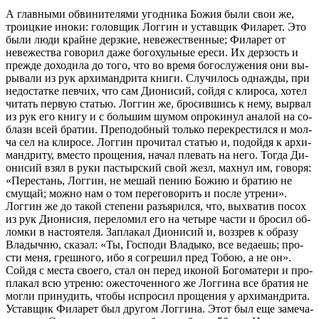
А глав­ны­ми об­ви­ни­те­ля­ми угод­ни­ка Бо­жия бы­ли свои же,
тро­иц­кие ино­ки: го­ло­вщик Логгин и устав­щик Фила­рет. Это
бы­ли лю­ди крайне дерз­кие, неве­же­ствен­ные; Фила­рет от
неве­же­ства го­во­рил да­же бо­го­хуль­ные ере­си. Их дер­зость и
преж­де до­хо­ди­ла до то­го, что во вре­мя бо­го­слу­же­ния они вы­
ры­ва­ли из рук ар­хи­манд­ри­та кни­ги. Слу­чи­лось од­на­жды, при
недо­стат­ке пев­чих, что сам Ди­о­ни­сий, сой­дя с кли­ро­са, хо­тел
чи­тать первую ста­тью. Логгин же, бро­сив­шись к нему, вы­рвал
из рук его кни­гу и с боль­шим шу­мом опро­ки­нул ана­лой на со­
блазн всей бра­тии. Пре­по­доб­ный толь­ко пе­ре­кре­стил­ся и мол­
ча сел на кли­ро­се. Логгин про­чи­тал ста­тью и, по­дой­дя к ар­хи­
манд­ри­ту, вме­сто про­ще­ния, на­чал пле­вать на него. То­гда Ди­
о­ни­сий взял в ру­ки пас­тыр­ский свой жезл, мах­нул им, го­во­ря:
«Пе­ре­стань, Логгин, не ме­шай пе­нию Бо­жию и бра­тию не
сму­щай; мож­но нам о том пе­ре­го­во­рить и по­сле утре­ни».
Логгин же до та­кой сте­пе­ни разъ­ярил­ся, что, вы­хва­тив по­сох
из рук Ди­о­ни­сия, пе­ре­ло­мил его на че­ты­ре ча­сти и бро­сил об­
лом­ки в на­сто­я­те­ля. За­пла­кал Ди­о­ни­сий и, воз­зрев к об­ра­зу
Вла­дыч­ню, ска­зал: «Ты, Гос­по­ди Вла­ды­ко, все ве­да­ешь; про­
сти ме­ня, греш­но­го, ибо я со­гре­шил пред То­бою, а не он».
Сой­дя с ме­ста сво­е­го, стал он пе­ред ико­ной Бо­го­ма­те­ри и про­
пла­кал всю утре­ню: оже­сто­чен­но­го же Логги­на все бра­тия не
мог­ли при­ну­дить, чтобы ис­про­сил про­ще­ния у ар­хи­манд­ри­та.
Устав­щик Фила­рет был дру­гом Логги­на. Этот был еще за­ме­ча­