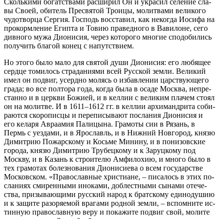
Сколь­ки­ми бо­гат­ства­ми рас­ши­рил Он и укра­сил се­ле­ние сла­
вы Сво­ей, оби­тель Пре­свя­той Тро­и­цы, мо­лит­ва­ми ве­ли­ко­го
чу­до­твор­ца Сер­гия. Гос­подь вос­ста­вил, как неко­гда Иоси­фа на
про­корм­ле­ние Егип­та и То­вию пра­вед­но­го в Ва­ви­лоне, се­го
див­но­го му­жа Ди­о­ни­сия, через ко­то­ро­го мно­гие спо­до­би­лись
по­лу­чить бла­гой ко­нец с на­пут­стви­ем.
Но это­го бы­ло ма­ло для свя­той ду­ши Ди­о­ни­сия: его лю­бя­щее
серд­це то­ми­лось стра­да­ни­я­ми всей Рус­ской зем­ли. Ве­ли­кий
имел он по­двиг, усерд­но мо­лясь о из­бав­ле­нии цар­ству­ю­ще­го
гра­да; во все пол­то­ра го­да, ко­гда бы­ла в оса­де Москва, непре­
стан­но и в церк­ви Бо­жи­ей, и в кел­лии с ве­ли­ким пла­чем сто­ял
он на мо­лит­ве. И в 1611–1612 гг. в кел­лии ар­хи­манд­ри­та со­би­
ра­ют­ся ско­ро­пис­цы и пе­ре­пи­сы­ва­ют по­сла­ния Ди­о­ни­сия и
его ке­ла­ря Ав­ра­амия Па­ли­цы­на. Гра­мо­ты сии в Ря­зань, в
Пермь с уез­да­ми, и в Яро­славль, и в Ниж­ний Нов­го­род, кня­зю
Ди­мит­рию По­жар­ско­му и Кось­ме Ми­ни­ну, и в по­ни­зов­ские
го­ро­да, кня­зю Ди­мит­рию Тру­бец­ко­му и к За­руц­ко­му под
Моск­ву, и в Ка­зань к стро­и­те­лю Ам­фи­ло­хию, и мно­го бы­ло в
тех гра­мо­тах бо­лез­но­ва­ния Ди­о­ни­си­е­ва о всем го­су­дар­стве
Мос­ков­ском. «Пра­во­слав­ные хри­сти­ане, – пи­са­лось в этих по­
сла­ни­ях сми­рен­ны­ми ино­ка­ми, доб­лест­ны­ми сы­на­ми оте­че­
ства, при­зы­ва­ю­щи­ми рус­ский на­род к брат­ско­му еди­но­ду­шию
и к за­щи­те разо­ря­е­мой вра­га­ми род­ной зем­ли, – вспом­ни­те ис­
тин­ную пра­во­слав­ную ве­ру и по­ка­жи­те по­двиг свой, мо­ли­те