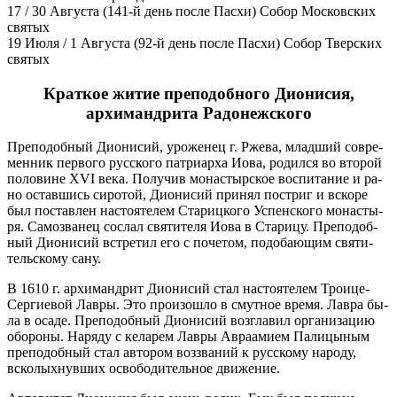
17 / 30 Августа
(141-й день после Пасхи) Собор Московских
святых
19 Июля / 1 Августа
(92-й день после Пасхи) Собор Тверских
святых
Краткое житие преподобного Дионисия,
архимандрита Радонежского
Пре­по­доб­ный Ди­о­ни­сий, уро­же­нец г. Рже­ва, млад­ший совре­
мен­ник пер­во­го рус­ско­го пат­ри­ар­ха Иова, ро­дил­ся во вто­рой
по­ло­вине XVI ве­ка. По­лу­чив мо­на­стыр­ское вос­пи­та­ние и ра­
но остав­шись си­ро­той, Ди­о­ни­сий при­нял по­стриг и вско­ре
был по­став­лен на­сто­я­те­лем Ста­риц­ко­го Успен­ско­го мо­на­сты­
ря. Са­мо­зва­нец со­слал свя­ти­те­ля Иова в Ста­ри­цу. Пре­по­доб­
ный Ди­о­ни­сий встре­тил его с по­че­том, по­до­ба­ю­щим свя­ти­
тель­ско­му са­ну.
В 1610 г. ар­хи­манд­рит Ди­о­ни­сий стал на­сто­я­те­лем Тро­и­це-
Сер­ги­е­вой Лав­ры. Это про­изо­шло в смут­ное вре­мя. Лав­ра бы­
ла в оса­де. Пре­по­доб­ный Ди­о­ни­сий воз­гла­вил ор­га­ни­за­цию
обо­ро­ны. На­ря­ду с ке­ла­рем Лав­ры Ав­ра­ами­ем Па­ли­цы­ным
пре­по­доб­ный стал ав­то­ром воз­зва­ний к рус­ско­му на­ро­ду,
вско­лых­нув­ших осво­бо­ди­тель­ное дви­же­ние.