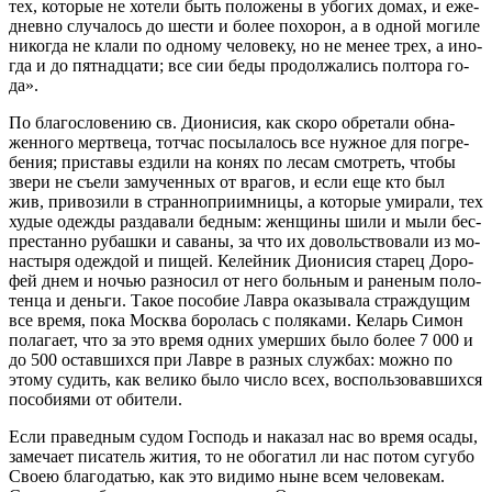
тех, ко­то­рые не хо­те­ли быть по­ло­же­ны в убо­гих до­мах, и еже­
днев­но слу­ча­лось до ше­сти и бо­лее по­хо­рон, а в од­ной мо­ги­ле
ни­ко­гда не кла­ли по од­но­му че­ло­ве­ку, но не ме­нее трех, а ино­
гда и до пят­на­дца­ти; все сии бе­ды про­дол­жа­лись пол­то­ра го­
да».
По бла­го­сло­ве­нию св. Ди­о­ни­сия, как ско­ро об­ре­та­ли об­на­
жен­но­го мерт­ве­ца, тот­час по­сы­ла­лось все нуж­ное для по­гре­
бе­ния; при­ста­вы ез­ди­ли на ко­нях по ле­сам смот­реть, чтобы
зве­ри не съе­ли за­му­чен­ных от вра­гов, и ес­ли еще кто был
жив, при­во­зи­ли в стран­но­при­им­ни­цы, а ко­то­рые уми­ра­ли, тех
ху­дые одеж­ды раз­да­ва­ли бед­ным: жен­щи­ны ши­ли и мы­ли бес­
пре­стан­но ру­баш­ки и са­ва­ны, за что их до­воль­ство­ва­ли из мо­
на­сты­ря одеж­дой и пи­щей. Ке­лей­ник Ди­о­ни­сия ста­рец До­ро­
фей днем и но­чью раз­но­сил от него боль­ным и ра­не­ным по­ло­
тен­ца и день­ги. Та­кое по­со­бие Лав­ра ока­зы­ва­ла страж­ду­щим
все вре­мя, по­ка Москва бо­ро­лась с по­ля­ка­ми. Ке­ларь Си­мон
по­ла­га­ет, что за это вре­мя од­них умер­ших бы­ло бо­лее 7 000 и
до 500 остав­ших­ся при Лав­ре в раз­ных служ­бах: мож­но по
это­му су­дить, как ве­ли­ко бы­ло чис­ло всех, вос­поль­зо­вав­ших­ся
по­со­би­я­ми от оби­те­ли.
Ес­ли пра­вед­ным су­дом Гос­подь и на­ка­зал нас во вре­мя оса­ды,
за­ме­ча­ет пи­са­тель жи­тия, то не обо­га­тил ли нас по­том су­гу­бо
Сво­ею бла­го­да­тью, как это ви­ди­мо ныне всем че­ло­ве­кам.