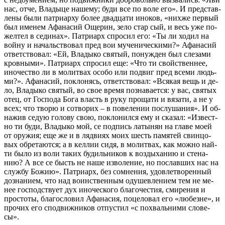
нас, от­че, Вла­ды­це на­ше­му; бу­ди все по во­ле его». И пред­став­
ле­ны были пат­ри­ар­ху бо­лее два­дца­ти ино­ков, «ни­х­же пер­вый
был име­нем Афа­на­сий Още­рин, зе­ло стар сый, и весь уже по­
жел­тел в се­ди­нах». Пат­ри­арх спро­сил его: «Ты ли хо­дил на
вой­ну и на­чаль­ство­вал пред вои му­че­ни­че­ски­ми?» Афа­на­сий
от­вет­ство­вал: «Ей, Вла­ды­ко свя­тый, по­нуж­ден был сле­за­ми
кров­ны­ми». Пат­ри­арх спро­сил еще: «Что ти свой­ствен­нее,
ино­че­ство ли в мо­лит­вах осо­бо или по­двиг пред все­ми людь­
ми?». Афа­на­сий, по­кло­нясь, от­вет­ство­вал: «Вся­кая вещь и де­
ло, Вла­ды­ко свя­тый, во свое вре­мя по­зна­ва­ет­ся: у вас, свя­тых
отец, от Гос­по­да Бо­га власть в ру­ку про­ща­ти и вя­за­ти, а не у
всех; что тво­рю и со­тво­рих – в по­ве­ле­нии по­слу­ша­ния». И об­
на­жив се­дую го­ло­ву свою, по­кло­нил­ся ему и ска­зал: «Из­вест­
но ти бу­ди, Вла­ды­ко мой, се под­пись ла­ты­нян на гла­ве мо­ей
от ору­жия; еще же и в ля­д­ви­ях мо­их шесть па­мя­тей свин­цо­
вых об­ре­та­ют­ся; а в кел­лии си­дя, в мо­лит­вах, как мож­но най­
ти бы­ло из во­ли та­ких бу­диль­ни­ков к воз­ды­ха­нию и сте­на­
нию? А все се бысть не на­ше из­во­ле­ние, но по­слав­ших нас на
служ­бу Бо­жию». Пат­ри­арх, без со­мне­ния, удо­вле­тво­рен­ный
до­зна­ни­ем, что над во­ин­ствен­ным оду­шев­ле­ни­ем тем не ме­
нее гос­под­ству­ет дух ино­че­ско­го бла­го­че­стия, сми­ре­ния и
про­сто­ты, бла­го­сло­вил Афа­на­сия, по­це­ло­вал его «лю­безне», и
про­чих его спо­движ­ни­ков от­пу­стил «с по­хваль­ни­ми сло­ве­
сы».