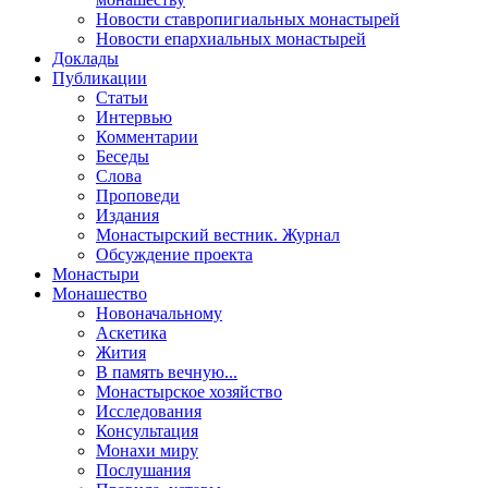
Новости ставропигиальных монастырей
Новости епархиальных монастырей
Доклады
Публикации
Статьи
Интервью
Комментарии
Беседы
Слова
Проповеди
Издания
Монастырский вестник. Журнал
Обсуждение проекта
Монастыри
Монашество
Новоначальному
Аскетика
Жития
В память вечную...
Монастырское хозяйство
Исследования
Консультация
Монахи миру
Послушания