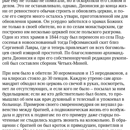
рые ему не толь­ко не по­мо­га­ли, но и оскорб­ля­ли его сло­вом и
де­лом. Это не оста­нав­ли­ва­ло, од­на­ко, Ди­о­ни­сия до кон­ца жиз­
ни от рев­ност­но­го обы­чая стро­ить и об­нов­лять церк­ви, и по­
сле его смер­ти мно­го оста­лось утва­ри, при­го­тов­лен­ной им для
об­нов­ле­ния хра­мов. Он усерд­но за­бо­тил­ся о хра­мах Бо­жи­их
не толь­ко в сво­ей оби­те­ли, но и по се­лам мо­на­стыр­ским, где
по­стро­е­но им несколь­ко церк­вей по­сле поль­ско­го раз­гро­ма.
Один из этих хра­мов в 1844 го­ду был пе­ре­не­сен из се­ла Под­
со­се­нья в но­во­ос­но­ван­ный то­гда Геф­си­ман­ский скит близ
Сер­ги­е­вой Лав­ры, где и те­перь при­вле­ка­ет он всех бо­го­моль­
цев сво­ей изящ­ной про­сто­той. По бла­го­сло­ве­нию ар­хи­манд­
ри­та Ди­о­ни­сия и при его соб­ствен­но­руч­ной ре­дак­ции ру­ко­пи­
сей был со­став­лен сбор­ник Че­тьих-Ми­ней.
При нем бы­ло в оби­те­ли 30 иеро­мо­на­хов и 15 иеро­ди­а­ко­нов, а
на кли­ро­сах сто­я­ло до 30 пев­цов. Каж­дую утре­ню сам ар­хи­
манд­рит об­хо­дил всю цер­ковь со све­чой в ру­ках, по­смот­реть,
нет ли от­сут­ству­ю­щих, и ес­ли ко­го не бы­ло – по­сы­лал за ним
бу­диль­щи­ков; ес­ли же кто дей­стви­тель­но был бо­лен, то про­
мыш­лял об нем как врач ду­хов­ный и те­лес­ный и упо­ко­е­вал в
боль­ни­це. При­ме­ром сво­е­го сми­рен­но­муд­рия он вну­шил ра­
вен­ство меж­ду бра­ти­ей, а по­движ­ни­че­ская жизнь его воз­буж­
да­ла и дру­гих к по­дви­гам: по его при­ме­ру да­же стар­цы по­
чтен­ные не сты­ди­лись хо­дить зво­нить на ко­ло­коль­ню. В об­ра­
ще­нии с бра­ти­ей он был кро­ток и пря­мо­ду­шен, при­вет­лив и