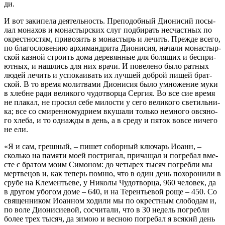
ди.
И вот за­ки­пе­ла де­я­тель­ность. Пре­по­доб­ный Ди­о­ни­сий по­сы­
лал мо­на­хов и мо­на­стыр­ских слуг под­би­рать несчаст­ных по
окрест­но­стям, при­во­зить в мо­на­стырь и ле­чить. Преж­де все­го,
по бла­го­сло­ве­нию ар­хи­манд­ри­та Ди­о­ни­сия, на­ча­ли мо­на­стыр­
ской каз­ной стро­ить до­ма де­ре­вян­ные для бо­ля­щих и бес­при­
ют­ных, и на­шлись для них вра­чи. И по­ве­ле­но бы­ло рат­ных
лю­дей ле­чить и успо­ка­и­вать их луч­шей доб­рой пи­щей брат­
ской. В то вре­мя мо­лит­ва­ми Ди­о­ни­сия бы­ло умно­же­ние му­ки
в хлебне ра­ди ве­ли­ко­го чу­до­твор­ца Сер­гия. Во все сие вре­мя
не пла­кал, не про­сил се­бе ми­ло­сти у се­го ве­ли­ко­го све­тиль­ни­
ка; все со сми­рен­но­муд­ри­ем вку­ша­ли толь­ко немно­го ов­ся­но­
го хле­ба, и то од­на­жды в день, а в сре­ду и пя­ток во­все ни­че­го
не ели.
«Я и сам, греш­ный, – пи­шет со­бор­ный клю­чарь Иоанн, –
сколь­ко на па­мя­ти мо­ей по­стри­гал, при­ча­щал и по­гре­бал вме­
сте с бра­том мо­им Си­мо­ном: до че­ты­рех ты­сяч по­греб­ли мы
мерт­ве­цов и, как те­перь пом­ню, что в один день по­хо­ро­ни­ли в
сру­бе на Кле­мен­тье­ве, у Ни­ко­лы Чу­до­твор­ца, 960 че­ло­век, да
в дру­гом убо­гом до­ме – 640, и на Те­рен­тье­вой ро­ще – 450. Со
свя­щен­ни­ком Иоан­ном хо­ди­ли мы по окрест­ным сло­бо­дам и,
по во­ле Ди­о­ни­си­е­вой, со­счи­та­ли, что в 30 недель по­греб­ли
бо­лее трех ты­сяч, да зи­мою и вес­ною по­гре­бал я вся­кий день