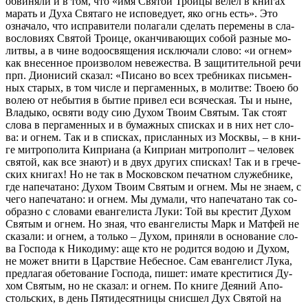
об­ви­ня­ли и в том, что «имя Свя­той Тро­и­цы ве­лел в кни­гах
ма­рать и Ду­ха Свя­та­го не ис­по­ве­ду­ет, яко огнь есть». Это
озна­ча­ло, что ис­пра­ви­те­ли по­ла­га­ли сде­лать пе­ре­ме­ны в сла­
во­сло­ви­ях Свя­той Тро­и­це, окан­чи­ва­ю­щих со­бой раз­ные мо­
лит­вы, а в чине во­до­освя­ще­ния ис­клю­ча­ли сло­во: «и ог­нем»
как вне­сен­ное про­из­во­лом неве­же­ства. В за­щи­ти­тель­ной ре­чи
прп. Ди­о­ни­сий ска­зал: «Пи­са­но во всех треб­ни­ках пись­мен­
ных ста­рых, в том чис­ле и пер­га­мен­ных, в мо­лит­ве: Тво­ею бо
во­лею от небы­тия в бы­тие при­вел еси вся­че­ская. Ты и ныне,
Вла­ды­ко, освя­ти во­ду сию Ду­хом Тво­им Свя­тым. Так сто­ят
сло­ва в пер­га­мен­ных и в бу­маж­ных спис­ках и в них нет сло­
ва: и ог­нем. Так и в спис­ках, при­слан­ных из Моск­вы, – в кни­
ге мит­ро­по­ли­та Ки­при­а­на (а Ки­при­ан мит­ро­по­лит – че­ло­век
свя­той, как все зна­ют) и в двух дру­гих спис­ках! Так и в гре­че­
ских кни­гах! Но не так в Мос­ков­ском пе­чат­ном слу­жеб­ни­ке,
где на­пе­ча­та­но: Ду­хом Тво­им Свя­тым и ог­нем. Мы не зна­ем, с
че­го на­пе­ча­та­но: и ог­нем. Мы ду­ма­ли, что на­пе­ча­та­но так со­
об­раз­но с сло­ва­ми еван­ге­ли­ста Лу­ки: Той вы кре­стит Ду­хом
Свя­тым и ог­нем. Но зная, что еван­ге­ли­сты Марк и Мат­фей не
ска­за­ли: и ог­нем, а толь­ко – Ду­хом, при­ня­ли в ос­но­ва­ние сло­
ва Гос­по­да к Ни­ко­ди­му: аще кто не ро­дит­ся во­дою и Ду­хом,
не мо­жет вни­ти в Цар­ствие Небес­ное. Сам еван­ге­лист Лу­ка,
пред­ла­гая обе­то­ва­ние Гос­по­да, пи­шет: има­те кре­сти­ти­ся Ду­
хом Свя­тым, но не ска­зал: и ог­нем. По кни­ге Де­я­ний Апо­
столь­ских, в день Пя­ти­де­сят­ни­цы снис­шел Дух Свя­той на