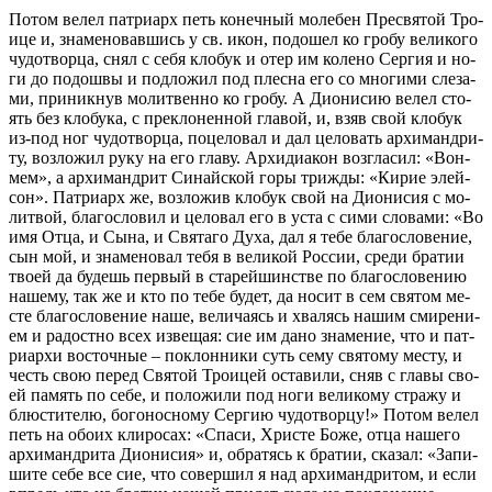
По­том ве­лел пат­ри­арх петь ко­неч­ный мо­ле­бен Пре­свя­той Тро­
и­це и, зна­ме­но­вав­шись у св. икон, по­до­шел ко гро­бу ве­ли­ко­го
чу­до­твор­ца, снял с се­бя кло­бук и отер им ко­ле­но Сер­гия и но­
ги до по­дош­вы и под­ло­жил под плес­на его со мно­ги­ми сле­за­
ми, при­ник­нув мо­лит­вен­но ко гро­бу. А Ди­о­ни­сию ве­лел сто­
ять без кло­бу­ка, с пре­кло­нен­ной гла­вой, и, взяв свой кло­бук
из-под ног чу­до­твор­ца, по­це­ло­вал и дал це­ло­вать ар­хи­манд­ри­
ту, воз­ло­жил ру­ку на его гла­ву. Ар­хи­ди­а­кон воз­гла­сил: «Вон­
мем», а ар­хи­манд­рит Си­най­ской го­ры три­жды: «Ки­рие элей­
сон». Пат­ри­арх же, воз­ло­жив кло­бук свой на Ди­о­ни­сия с мо­
лит­вой, бла­го­сло­вил и це­ло­вал его в уста с си­ми сло­ва­ми: «Во
имя От­ца, и Сы­на, и Свя­та­го Ду­ха, дал я те­бе бла­го­сло­ве­ние,
сын мой, и зна­ме­но­вал те­бя в ве­ли­кой Рос­сии, сре­ди бра­тии
тво­ей да бу­дешь пер­вый в ста­рей­шин­стве по бла­го­сло­ве­нию
на­ше­му, так же и кто по те­бе бу­дет, да но­сит в сем свя­том ме­
сте бла­го­сло­ве­ние на­ше, ве­ли­ча­ясь и хва­лясь на­шим сми­ре­ни­
ем и ра­до­стно всех из­ве­щая: сие им да­но зна­ме­ние, что и пат­
ри­ар­хи во­сточ­ные – по­клон­ни­ки суть се­му свя­то­му ме­сту, и
честь свою пе­ред Свя­той Тро­и­цей оста­ви­ли, сняв с гла­вы сво­
ей па­мять по се­бе, и по­ло­жи­ли под но­ги ве­ли­ко­му стра­жу и
блю­сти­те­лю, бо­го­нос­но­му Сер­гию чу­до­твор­цу!» По­том ве­лел
петь на обо­их кли­ро­сах: «Спа­си, Хри­сте Бо­же, от­ца на­ше­го
ар­хи­манд­ри­та Ди­о­ни­сия» и, об­ра­тясь к бра­тии, ска­зал: «За­пи­
ши­те се­бе все сие, что со­вер­шил я над ар­хи­манд­ри­том, и ес­ли