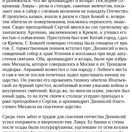
и раз­бе­жать­ся. Что же ар­хи­манд­рит и ке­ларь? По­след­нее со­
кро­ви­ще Лав­ры – ри­зы и сти­ха­ри, са­же­ные жем­чу­гом, по­сы­
ла­ют они в та­бор с слез­ным мо­ле­ни­ем не по­ки­дать Оте­че­ство.
И тро­ну­лись ка­за­ки, во­шли в ра­зум и страх Бо­жий и, воз­вра­
тив оби­те­ли ее по­жерт­во­ва­ния, по­кля­лись пе­ре­но­сить ли­ше­
ния. Ско­ро пре­по­доб­ный Сер­гий явил­ся во сне гре­че­ско­му ар­
хи­епи­ско­пу Ар­се­нию, за­клю­чен­но­му в Крем­ле, и уте­шил его
ве­стью о из­бав­ле­нии. При­сту­пом был взят Ки­тай-го­род, сдал­
ся Кремль. С Бо­жи­ей по­мо­щью сто­ли­ца бы­ла очи­ще­на от вра­
гов. С тор­же­ствен­ным пе­ни­ем всту­пил прп. Ди­о­ни­сий и весь
свя­щен­ный со­бор в храм Успе­ния и вос­пла­кал при ви­де за­пу­
сте­ния свя­ты­ни. Оба, ар­хи­манд­рит и ке­ларь, бы­ли при из­бра­
нии Ми­ха­и­ла, ко­то­рое со­вер­ши­лось в Москве в их Тро­иц­ком
по­дво­рье. Ав­ра­амий воз­ве­стил о том на­ро­ду с Лоб­но­го ме­ста
и сам в чис­ле по­слов по­чет­ных хо­дил при­гла­шать юно­шу на
цар­ство. Он умо­лял его про­ме­нять ти­ши­ну оби­те­ли Ипать­ев­
ской на бур­ный пре­стол, ко­леб­ле­мый все­ми ужа­са­ми вой­ны и
внут­рен­них смя­те­ний. Ко­гда же, по мно­гом пла­че, умо­лен был
юный царь, то на пу­ти сво­ем к сто­ли­це усерд­но при­па­дал к
ра­ке пре­по­доб­но­го Сер­гия, и ар­хи­манд­рит Ди­о­ни­сий бла­го­
сло­вил Ми­ха­и­ла на спа­сен­ное цар­ство.
Сре­ди этих за­бот и тру­дов для спа­се­ния оте­че­ства Ди­о­ни­сий
успел по­пра­вить и вве­рен­ную ему Лав­ру. Ее баш­ни и сте­ны
по­сле оса­ды бы­ли по­лу­раз­ру­ше­ны; уцелев­шие от ог­ня кел­лии