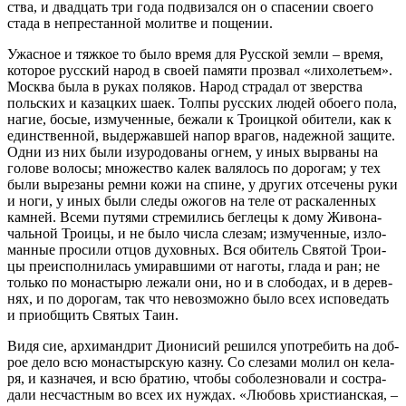
ства, и два­дцать три го­да под­ви­зал­ся он о спа­се­нии сво­е­го
ста­да в непре­стан­ной мо­лит­ве и по­ще­нии.
Ужас­ное и тяж­кое то бы­ло вре­мя для Рус­ской зем­ли – вре­мя,
ко­то­рое рус­ский на­род в сво­ей па­мя­ти про­звал «ли­хо­ле­тьем».
Москва бы­ла в ру­ках по­ля­ков. На­род стра­дал от звер­ства
поль­ских и ка­зац­ких ша­ек. Тол­пы рус­ских лю­дей обо­е­го по­ла,
на­гие, бо­сые, из­му­чен­ные, бе­жа­ли к Тро­иц­кой оби­те­ли, как к
един­ствен­ной, вы­дер­жав­шей на­пор вра­гов, на­деж­ной за­щи­те.
Од­ни из них бы­ли изуро­до­ва­ны ог­нем, у иных вы­рва­ны на
го­ло­ве во­ло­сы; мно­же­ство ка­лек ва­ля­лось по до­ро­гам; у тех
бы­ли вы­ре­за­ны рем­ни ко­жи на спине, у дру­гих от­се­че­ны ру­ки
и но­ги, у иных бы­ли сле­ды ожо­гов на те­ле от рас­ка­лен­ных
кам­ней. Все­ми пу­тя­ми стре­ми­лись бег­ле­цы к до­му Жи­во­на­
чаль­ной Тро­и­цы, и не бы­ло чис­ла сле­зам; из­му­чен­ные, из­ло­
ман­ные про­си­ли от­цов ду­хов­ных. Вся оби­тель Свя­той Тро­и­
цы пре­ис­пол­ни­лась уми­рав­ши­ми от на­го­ты, гла­да и ран; не
толь­ко по мо­на­сты­рю ле­жа­ли они, но и в сло­бо­дах, и в де­рев­
нях, и по до­ро­гам, так что невоз­мож­но бы­ло всех ис­по­ве­дать
и при­об­щить Свя­тых Та­ин.
Ви­дя сие, ар­хи­манд­рит Ди­о­ни­сий ре­шил­ся упо­тре­бить на доб­
рое де­ло всю мо­на­стыр­скую каз­ну. Со сле­за­ми мо­лил он ке­ла­
ря, и каз­на­чея, и всю бра­тию, чтобы со­бо­лез­но­ва­ли и со­стра­
да­ли несчаст­ным во всех их нуж­дах. «Лю­бовь хри­сти­ан­ская, –