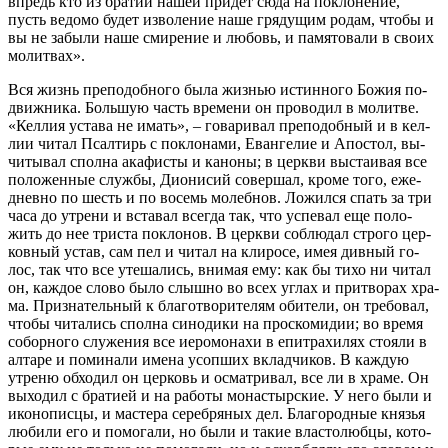
впредь кто из бра­тии на­шей при­дет сю­да на по­кло­не­ние,
пусть ве­до­мо бу­дет из­во­ле­ние на­ше гря­ду­щим ро­дам, чтобы и
вы не за­бы­ли на­ше сми­ре­ние и лю­бовь, и па­мя­то­ва­ли в сво­их
мо­лит­вах».
Вся жизнь пре­по­доб­но­го бы­ла жиз­нью ис­тин­но­го Бо­жия по­
движ­ни­ка. Боль­шую часть вре­ме­ни он про­во­дил в мо­лит­ве.
«Кел­лия уста­ва не имать», – го­ва­ри­вал пре­по­доб­ный и в кел­
лии чи­тал Псал­тирь с по­кло­на­ми, Еван­ге­лие и Апо­стол, вы­
чи­ты­вал спол­на ака­фи­сты и ка­но­ны; в церк­ви вы­ста­и­вая все
по­ло­жен­ные служ­бы, Ди­о­ни­сий со­вер­шал, кро­ме то­го, еже­
днев­но по шесть и по во­семь мо­леб­нов. Ло­жил­ся спать за три
ча­са до утре­ни и вста­вал все­гда так, что успе­вал еще по­ло­
жить до нее три­ста по­кло­нов. В церк­ви со­блю­дал стро­го цер­
ков­ный устав, сам пел и чи­тал на кли­ро­се, имея див­ный го­
лос, так что все уте­ша­лись, вни­мая ему: как бы ти­хо ни чи­тал
он, каж­дое сло­во бы­ло слыш­но во всех уг­лах и при­тво­рах хра­
ма. При­зна­тель­ный к бла­го­тво­ри­те­лям оби­те­ли, он тре­бо­вал,
чтобы чи­та­лись спол­на си­но­ди­ки на про­ско­ми­дии; во вре­мя
со­бор­но­го слу­же­ния все иеро­мо­на­хи в епи­тра­хи­лях сто­я­ли в
ал­та­ре и по­ми­на­ли име­на усоп­ших вклад­чи­ков. В каж­дую
утре­ню об­хо­дил он цер­ковь и осмат­ри­вал, все ли в хра­ме. Он
вы­хо­дил с бра­ти­ей и на ра­бо­ты мо­на­стыр­ские. У него бы­ли и
ико­но­пис­цы, и ма­сте­ра се­реб­ря­ных дел. Бла­го­род­ные кня­зья
лю­би­ли его и по­мо­га­ли, но бы­ли и та­кие вла­сто­люб­цы, ко­то­