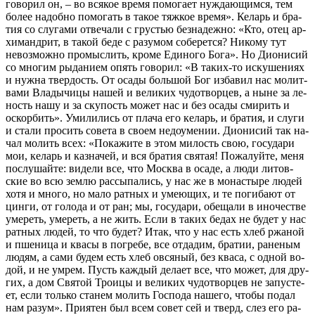
го­во­рил он, – во вся­кое вре­мя по­мо­га­ет нуж­да­ю­щим­ся, тем
бо­лее на­доб­но по­мо­гать в та­кое тяж­кое вре­мя». Ке­ларь и бра­
тия со слу­га­ми от­ве­ча­ли с гру­стью без­на­деж­но: «Кто, отец ар­
хи­манд­рит, в та­кой бе­де с ра­зу­мом со­бе­рет­ся? Ни­ко­му тут
невоз­мож­но про­мыс­лить, кро­ме Еди­но­го Бо­га». Но Ди­о­ни­сий
со мно­гим ры­да­ни­ем опять го­во­рил: «В та­ких-то ис­ку­ше­ни­ях
и нуж­на твер­дость. От оса­ды боль­шой Бог из­ба­вил нас мо­лит­
ва­ми Вла­ды­чи­цы на­шей и ве­ли­ких чу­до­твор­цев, а ныне за ле­
ность на­шу и за ску­пость мо­жет нас и без оса­ды сми­рить и
оскор­бить». Уми­ли­лись от пла­ча его ке­ларь, и бра­тия, и слу­ги
и ста­ли про­сить со­ве­та в сво­ем недо­уме­нии. Ди­о­ни­сий так на­
чал мо­лить всех: «По­ка­жи­те в этом ми­лость свою, го­су­да­ри
мои, ке­ларь и каз­на­чей, и вся бра­тия свя­тая! По­жа­луй­те, ме­ня
по­слу­шай­те: ви­де­ли все, что Москва в оса­де, а лю­ди ли­тов­
ские во всю зем­лю рас­сы­па­лись, у нас же в мо­на­сты­ре лю­дей
хо­тя и мно­го, но ма­ло рат­ных и уме­ю­щих, и те по­ги­ба­ют от
цин­ги, от го­ло­да и от ран; мы, го­су­да­ри, обе­ща­ли в ино­че­стве
уме­реть, уме­реть, а не жить. Ес­ли в та­ких бе­дах не бу­дет у нас
рат­ных лю­дей, то что бу­дет? Итак, что у нас есть хлеб ржа­ной
и пше­ни­ца и ква­сы в по­гре­бе, все от­да­дим, бра­тии, ра­не­ным
лю­дям, а са­ми бу­дем есть хлеб ов­ся­ный, без ква­са, с од­ной во­
дой, и не умрем. Пусть каж­дый де­ла­ет все, что мо­жет, для дру­
гих, а дом Свя­той Тро­и­цы и ве­ли­ких чу­до­твор­цев не за­пу­сте­
ет, ес­ли толь­ко ста­нем мо­лить Гос­по­да на­ше­го, чтобы по­дал
нам ра­зум». При­я­тен был всем со­вет сей и тверд, слез его ра­