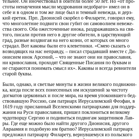
тель­нее. Он ино­че­ство­вал в оби­те­ли бо­лее 50 лет. Но «от про­
сто­ты нена­уче­ния мыс­ли муд­ро­ва­ния недо­бра­го» имел он в
се­бе и в од­ном и том же ли­це был и тем­ный невеж­да, и дерз­
кий ере­тик. Прп. Ди­о­ни­сий скор­бел о Фила­ре­те, го­во­рил ему,
что мно­го­лет­ние по­дви­ги свои гу­бит он са­мо­во­ли­ем неве­же­
ства сво­е­го. Оба оже­сто­чен­ные ино­ка, раз­дра­жав­шись на свя­
то­го, пи­са­ли про­тив него в дру­гие оби­те­ли, в царст­ву­ю­щий
град, раз­ные воз­дви­гая на него коз­ни, от ко­то­рых он мно­го
стра­дал. Вот ка­ко­вы бы­ли его кле­вет­ни­ки. «Смею ска­зать о
воз­во­дя­щих на нас неправ­ду, – пи­сал стра­дав­ший вме­сте с Ди­
о­ни­си­ем инок Ар­се­ний, – что не зна­ют они ни пра­во­сла­вия,
ни кри­во­сла­вия, про­хо­дят Свя­щен­ные Пи­са­ния по бук­вам и
не ста­ра­ют­ся по­ни­мать смысл их». Ка­ко­вы и все­гда рев­ни­те­ли
ста­рой бук­вы.
Бы­ли, од­на­ко, и свет­лые ми­ну­ты в жиз­ни ве­ли­ко­го по­движ­ни­
ка, ко­гда по­сле всех по­не­сен­ных им ис­ку­ше­ний за чи­сто­ту
дог­ма­тов цер­ков­ных и по­сле ми­ра, на вре­мя упо­ко­ив­ше­го бед­
ство­вав­шую Рос­сию, сам пат­ри­арх Иеру­са­лим­ский Фе­о­фан, в
1619 го­ду при­слан­ный Все­лен­ски­ми пат­ри­ар­ха­ми для под­дер­
жа­ния на Ру­си пра­во­сла­вия, при­шел по­кло­нить­ся ве­ли­ко­му
чу­до­твор­цу Сер­гию и по­ди­вить­ся по­дви­гам за­щит­ни­ков Лав­
ры. Где еще мож­но бы­ло най­ти дру­го­го Ди­о­ни­сия, дру­го­го
Ав­ра­амия и по­доб­ную им бра­тию? Иеру­са­лим­ский пат­ри­арх
пред­ло­жил пат­ри­ар­ху Фила­ре­ту, вер­нув­ше­му­ся из поль­ско­го