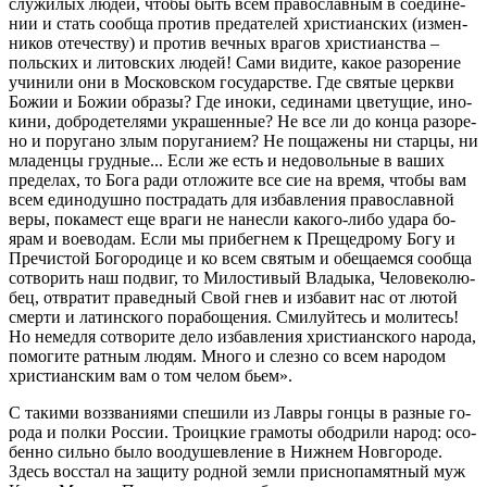
слу­жи­лых лю­дей, чтобы быть всем пра­во­слав­ным в со­еди­не­
нии и стать со­об­ща про­тив пре­да­те­лей хри­сти­ан­ских (из­мен­
ни­ков оте­че­ству) и про­тив веч­ных вра­гов хри­сти­ан­ства –
поль­ских и ли­тов­ских лю­дей! Са­ми ви­ди­те, ка­кое ра­зо­ре­ние
учи­ни­ли они в Мос­ков­ском го­су­дар­стве. Где свя­тые церк­ви
Бо­жии и Бо­жии об­ра­зы? Где ино­ки, се­ди­на­ми цве­ту­щие, ино­
ки­ни, доб­ро­де­те­ля­ми укра­шен­ные? Не все ли до кон­ца ра­зо­ре­
но и по­ру­га­но злым по­ру­га­ни­ем? Не по­ща­же­ны ни стар­цы, ни
мла­ден­цы груд­ные... Ес­ли же есть и недо­воль­ные в ва­ших
пре­де­лах, то Бо­га ра­ди от­ло­жи­те все сие на вре­мя, чтобы вам
всем еди­но­душ­но по­стра­дать для из­бав­ле­ния пра­во­слав­ной
ве­ры, по­ка­мест еще вра­ги не на­нес­ли ка­ко­го-ли­бо уда­ра бо­
ярам и во­е­во­дам. Ес­ли мы при­бег­нем к Пре­щед­ро­му Бо­гу и
Пре­чи­стой Бо­го­ро­ди­це и ко всем свя­тым и обе­ща­ем­ся со­об­ща
со­тво­рить наш по­двиг, то Ми­ло­сти­вый Вла­ды­ка, Че­ло­ве­ко­лю­
бец, от­вра­тит пра­вед­ный Свой гнев и из­ба­вит нас от лю­той
смер­ти и ла­тин­ско­го по­ра­бо­ще­ния. Сми­луй­тесь и мо­ли­тесь!
Но немед­ля со­тво­ри­те де­ло из­бав­ле­ния хри­сти­ан­ско­го на­ро­да,
по­мо­ги­те рат­ным лю­дям. Мно­го и слез­но со всем на­ро­дом
хри­сти­ан­ским вам о том че­лом бьем».
С та­ки­ми воз­зва­ни­я­ми спе­ши­ли из Лав­ры гон­цы в раз­ные го­
ро­да и пол­ки Рос­сии. Тро­иц­кие гра­мо­ты обод­ри­ли на­род: осо­
бен­но силь­но бы­ло во­оду­шев­ле­ние в Ниж­нем Нов­го­ро­де.
Здесь вос­стал на за­щи­ту род­ной зем­ли прис­но­па­мят­ный муж