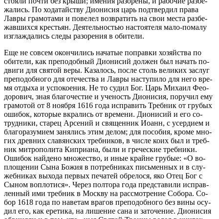
сто­я­ли по­чти без кры­ши; име­ния ра­зо­ре­ны, и ра­бо­чие раз­бе­
жа­лись. По хо­да­тай­ству Ди­о­ни­сия царь под­твер­дил пра­ва
Лав­ры гра­мо­та­ми и по­ве­лел воз­вра­тить на свои ме­ста раз­бе­
жав­ших­ся кре­стьян. Де­я­тель­но­стью на­сто­я­те­ля ма­ло-по­ма­лу
из­гла­жда­лись сле­ды ра­зо­ре­ния в оби­те­ли.
Еще не со­всем окон­чи­лись на­ча­тые по­прав­ки хо­зяй­ства по
оби­те­ли, как пре­по­доб­ный Ди­о­ни­сий дол­жен был на­чать по­
дви­ги для свя­той ве­ры. Ка­за­лось, по­сле столь ве­ли­ких за­слуг
пре­по­доб­но­го для оте­че­ства и Лав­ры на­сту­пи­ло для него вре­
мя от­ды­ха и успо­ко­е­ния. Не то су­дил Бог. Царь Ми­ха­ил Фе­о­
до­ро­вич, зная бла­го­че­стие и уче­ность Ди­о­ни­сия, по­ру­чил ему
гра­мо­той от 8 но­яб­ря 1616 го­да ис­пра­вить Треб­ник от гру­бых
оши­бок, ко­то­рые вкра­лись от вре­ме­ни. Ди­о­ни­сий и его со­
труд­ни­ки, ста­рец Ар­се­ний и свя­щен­ник Иоанн, с усер­ди­ем и
бла­го­ра­зу­ми­ем за­ня­лись этим де­лом; для по­со­бия, кро­ме мно­
гих древ­них сла­вян­ских треб­ни­ков, в чис­ле ко­их был и треб­
ник мит­ро­по­ли­та Ки­при­а­на, бы­ли и гре­че­ские треб­ни­ки.
Оши­бок най­де­но мно­же­ство, и иные крайне гру­бые: «О во­
пло­ще­нии Сы­на Бо­жия в по­треб­ни­ках пись­мен­ных и в слу­
жеб­ни­ках вы­хо­да пер­вых пе­ча­тей об­ре­ло­ся, яко Отец Бог с
Сы­ном во­пло­ти­ся». Через пол­то­ра го­да пред­ста­ви­ли ис­прав­
лен­ный ими треб­ник в Моск­ву на рас­смот­ре­ние Со­бо­ра. Со­
бор 1618 го­да по на­ве­там вра­гов пре­по­доб­но­го без ви­ны осу­
дил его, как ере­ти­ка, на ли­ше­ние са­на и за­то­че­ние. Ди­о­ни­сия