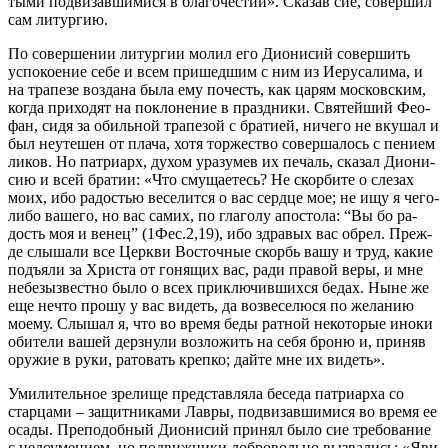
ты­ми под­ви­зав­ши­ми­ся в бла­го­че­стии». Ска­зав сие, со­вер­шил
сам ли­тур­гию.
По со­вер­ше­нии ли­тур­гии мо­лил его Ди­о­ни­сий со­вер­шить
успо­ко­е­ние се­бе и всем при­шед­шим с ним из Иеру­са­ли­ма, и
на тра­пе­зе воз­да­на бы­ла ему по­честь, как ца­рям мос­ков­ским,
ко­гда при­хо­дят на по­кло­не­ние в празд­ни­ки. Свя­тей­ший Фео­
фан, си­дя за обиль­ной тра­пе­зой с бра­ти­ей, ни­че­го не вку­шал и
был неуте­шен от пла­ча, хо­тя тор­же­ство со­вер­ша­лось с пе­ни­ем
ли­ков. Но пат­ри­арх, ду­хом ура­зу­мев их пе­чаль, ска­зал Ди­о­ни­
сию и всей бра­тии: «Что сму­ща­е­тесь? Не скор­би­те о сле­зах
мо­их, ибо ра­до­стью ве­се­лит­ся о вас серд­це мое; не ищу я че­го-
ли­бо ва­ше­го, но вас са­мих, по гла­го­лу апо­сто­ла: “Вы бо ра­
дость моя и ве­нец” (1Фес.2,19), ибо здра­вых вас об­рел. Преж­
де слы­ша­ли все Церк­ви Во­сточ­ные скорбь ва­шу и труд, ка­кие
подъ­яли за Хри­ста от го­ня­щих вас, ра­ди пра­вой ве­ры, и мне
небезыз­вест­но бы­ло о всех при­клю­чив­ших­ся бе­дах. Ныне же
еще нечто про­шу у вас ви­деть, да воз­ве­се­лю­ся по же­ла­нию
мо­е­му. Слы­шал я, что во вре­мя бе­ды рат­ной неко­то­рые ино­ки
оби­те­ли ва­шей дерз­ну­ли воз­ло­жить на се­бя бро­ню и, при­няв
ору­жие в ру­ки, ра­то­вать креп­ко; дай­те мне их ви­деть».
Уми­ли­тель­ное зре­ли­ще пред­став­ля­ла бе­се­да пат­ри­ар­ха со
стар­ца­ми – за­щит­ни­ка­ми Лав­ры, под­ви­зав­ши­ми­ся во вре­мя ее
оса­ды. Пре­по­доб­ный Ди­о­ни­сий при­нял бы­ло сие тре­бо­ва­ние
с недо­уме­ни­ем, но по­движ­ни­ки доб­ро­воль­но вы­зва­лись: «Яви