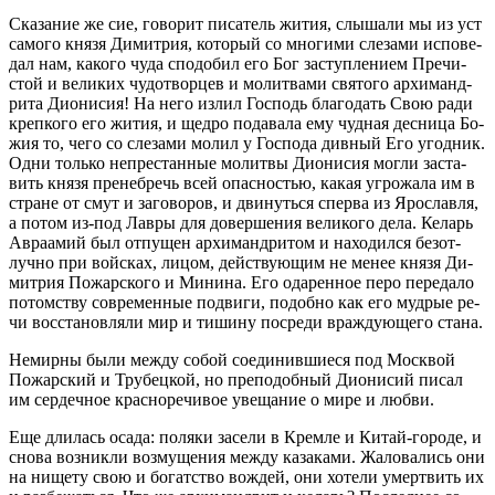
Ска­за­ние же сие, го­во­рит пи­са­тель жи­тия, слы­ша­ли мы из уст
са­мо­го кня­зя Ди­мит­рия, ко­то­рый со мно­ги­ми сле­за­ми ис­по­ве­
дал нам, ка­ко­го чу­да спо­до­бил его Бог за­ступ­ле­ни­ем Пре­чи­
стой и ве­ли­ких чу­до­твор­цев и мо­лит­ва­ми свя­то­го ар­хи­манд­
ри­та Ди­о­ни­сия! На него из­лил Гос­подь бла­го­дать Свою ра­ди
креп­ко­го его жи­тия, и щед­ро по­да­ва­ла ему чуд­ная дес­ни­ца Бо­
жия то, че­го со сле­за­ми мо­лил у Гос­по­да див­ный Его угод­ник.
Од­ни толь­ко непре­стан­ные мо­лит­вы Ди­о­ни­сия мог­ли за­ста­
вить кня­зя пре­не­бречь всей опас­но­стью, ка­кая угро­жа­ла им в
стране от смут и за­го­во­ров, и дви­нуть­ся спер­ва из Яро­слав­ля,
а по­том из-под Лав­ры для до­вер­ше­ния ве­ли­ко­го де­ла. Ке­ларь
Ав­ра­амий был от­пу­щен ар­хи­манд­ри­том и на­хо­дил­ся без­от­
луч­но при вой­сках, ли­цом, дей­ству­ю­щим не ме­нее кня­зя Ди­
мит­рия По­жар­ско­го и Ми­ни­на. Его ода­рен­ное пе­ро пе­ре­да­ло
потом­ству совре­мен­ные по­дви­ги, по­доб­но как его муд­рые ре­
чи вос­ста­нов­ля­ли мир и ти­ши­ну по­сре­ди враж­ду­ю­ще­го ста­на.
Немир­ны бы­ли меж­ду со­бой со­еди­нив­ши­е­ся под Моск­вой
По­жар­ский и Тру­бец­кой, но пре­по­доб­ный Ди­о­ни­сий пи­сал
им сер­деч­ное крас­но­ре­чи­вое уве­ща­ние о ми­ре и люб­ви.
Еще дли­лась оса­да: по­ля­ки за­се­ли в Крем­ле и Ки­тай-го­ро­де, и
сно­ва воз­ник­ли воз­му­ще­ния меж­ду ка­за­ка­ми. Жа­ло­ва­лись они
на ни­ще­ту свою и бо­гат­ство во­ждей, они хо­те­ли умерт­вить их