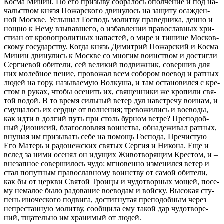
Кос­ма Ми­нин. По его при­зы­ву со­бра­лось опол­че­ние и под на­
чаль­ством кня­зя По­жар­ско­го дви­ну­лось на за­щи­ту оса­жден­
ной Москве. Услы­шал Гос­подь мо­лит­ву пра­вед­ни­ка, ден­но и
нощ­но к Нему взы­вав­ше­го, о из­бав­ле­нии пра­во­слав­ных хри­
сти­ан от кро­во­про­лит­ных на­па­стей, о ми­ре и ти­шине Мос­ков­
ско­му го­су­дар­ству. Ко­гда князь Ди­мит­рий По­жар­ский и Кос­ма
Ми­нин дви­ну­лись к Москве со мно­гим во­ин­ством и до­стиг­ли
Сер­ги­е­вой оби­те­ли, сей ве­ли­кий по­движ­ник, со­вер­шив для
них мо­леб­ное пе­ние, про­во­жал всем со­бо­ром во­е­вод и рат­ных
лю­дей на го­ру, на­зы­ва­е­мую Вол­ку­ша, и там оста­но­вил­ся с кре­
стом в ру­ках, чтобы осе­нить их, свя­щен­ни­ки же кро­пи­ли свя­
той во­дой. В то вре­мя силь­ный ве­тер дул на­встре­чу во­и­нам, и
сму­ща­лось их серд­це от вол­не­ния; тре­во­жи­лись и во­е­во­ды,
как ид­ти в дол­гий путь при столь бур­ном вет­ре? Пре­по­доб­
ный Ди­о­ни­сий, бла­го­слов­ляя во­ин­ства, об­на­де­жи­вал рат­ных,
вну­шая им при­зы­вать се­бе на по­мощь Гос­по­да, Пре­чи­стую
Его Ма­терь и ра­до­неж­ских свя­тых Сер­гия и Ни­ко­на. Еще и
вслед за ни­ми осе­нял он иду­щих Жи­во­тво­ря­щим Кре­стом, и –
вне­зап­ное со­вер­ши­лось чу­до: мгно­вен­но из­ме­нил­ся ве­тер и
стал по­пут­ным пра­во­слав­но­му во­ин­ству от са­мой оби­те­ли,
как бы от церк­ви Свя­той Тро­и­цы и чу­до­твор­ных мо­щей, по­се­
му нема­лое бы­ло ра­до­ва­ние во­е­во­дам и вой­ску. Вы­со­кая сту­
пень ино­че­ско­го по­дви­га, до­стиг­ну­тая пре­по­доб­ным через
непре­стан­ную мо­лит­ву, со­об­щи­ла ему та­кой дар чу­до­тво­ре­
ний, тща­тель­но им хра­ни­мый от лю­дей.